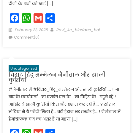
दोनों के शवों को खाई […]
Facebook
WhatsApp
Gmail
Share
Posted
Author
February 22, 2026
Ravi_ke_bindaas_bol
on
Comment(0)
Uncategorized
विराट हिंदू सम्मेलन नैनीताल और खाली
कुर्सियाँ
#नैनीताल में #विराट_हिंदू_सम्मेलन और खाली कुर्सियाँ …. ! ना
संघ के कार्यकर्ता… ना बजरंग दल के… ना विहिप के… पहुंचे रहे !
आखिर ये खाली कुर्सियाँ किस और इशारा कर रहीं हैं…. ? सोशल
मीडिया से ये फोटो मिला है… बड़ी हैरान भर तस्वीर है… ! नैनीताल में
डैमोग्रेफिक चेंज का असर है या महंगी […]