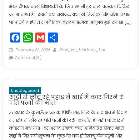
मेयर दीपक बाली विधायकी के लिए अपनी हर चाल चलकर टिकिट
लाना चाहते हैं… सबसे बड़ा सवाल… क्या वो त्रिलोक सिंह चीमा से पार
पा पाएंगे ? #मेरा राजनैतिक विश्लेषणात्मक अनुभव मुझे समझा […]
Facebook
WhatsApp
Gmail
Share
Posted
Author
February 22, 2026
Ravi_ke_bindaas_bol
on
Comment(0)
Uncategorized
शादी से लौट रहे पहाड़ में खाई में कार गिरने से
पति पत्नी की मौत!
उत्तराखंड के कुमाऊँ मंडल के पिथौरागढ़ जिले के घाट क्षेत्र में विवाह
समारोह से लौट रहे पति पत्नी की दर्दनाक मौत हो गई । परिवार में
कोहराम मच गया । दर असल उनकी कार अनियंत्रित होकर गहरी
खाई में गिर गयी।सूचना के कुछ देर बाद ही रेस्क्यू टीम पहुंची और