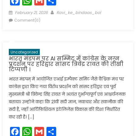
Facebook
WhatsApp
Gmail
Share
Posted
Author
February 21, 2026
Ravi_ke_bindaas_bol
on
Comment(0)
Uncategorized
भारत मंडपम पर AI सम्मिट में कांग्रेस के नग्न
प्रदर्शन पर हरिद्वार सांसद त्रिवेंद्र रावत की तीखी
टिप्पणी ।
भारत मंडपम् में आयोजित एआई इम्पैक्ट समिट जैसे वैश्विक मंच पर
कांग्रेस द्वारा किए गया विरोध प्रदर्शन को सांसद हरिद्वार एवं पूर्व
मुख्यमंत्री श्री त्रिवेन्द्र सिंह रावत ने अत्यंत दुर्भाग्यपूर्ण एवं आश्चर्यजनक
बताया। उन्होंने कहा कि 21वीं सदी ज्ञान, नवाचार और तकनीक की
सदी है, जहाँ आर्टिफिशियल इंटेलिजेंस विकास की दिशा निर्धारित
कर रही है। […]
Facebook
WhatsApp
Gmail
Share