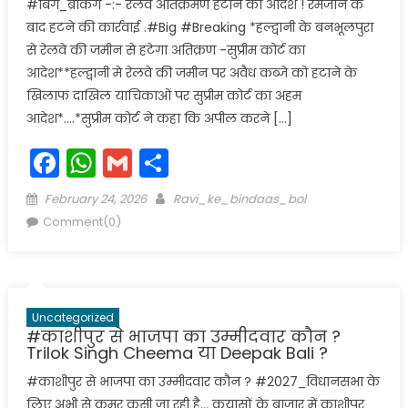
#बिग_ब्रेकिंग -:- रेलवे अतिक्रमण हटाने का आदेश ! रमजान के
बाद हटने की कार्रवाई .#Big #Breaking *हल्द्वानी के बनभूलपुरा
से रेलवे की जमीन से हटेगा अतिक्रण -सुप्रीम कोर्ट का
आदेश**हल्द्वानी मे रेलवे की जमीन पर अवैध कब्जे को हटाने के
खिलाफ दाखिल याचिकाओं पर सुप्रीम कोर्ट का अहम
आदेश*….*सुप्रीम कोर्ट ने कहा कि अपील करने […]
Facebook
WhatsApp
Gmail
Share
Posted
Author
February 24, 2026
Ravi_ke_bindaas_bol
on
Comment(0)
Uncategorized
#काशीपुर से भाजपा का उम्मीदवार कौन ?
Trilok Singh Cheema या Deepak Bali ?
#काशीपुर से भाजपा का उम्मीदवार कौन ? #2027_विधानसभा के
लिए अभी से कमर कसी जा रही है… कयासों के बाजार में काशीपुर