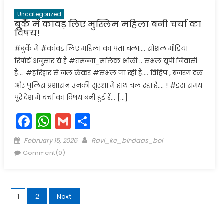
Uncategorized
बुर्के में कांवड़ लिए मुस्लिम महिला बनी चर्चा का
विषय!
#बुर्के में #कांवड़ लिए महिला का पता चला…. सोशल मीडिया
रिपोर्ट अनुसार ये हैं #तमन्ना_मलिक भोली .. संभल यूपी निवासी
हैं…. #हरिद्वार से जल लेकर #संभल जा रही हैं…. विहिप , बजरंग दल
और पुलिस प्रशासन उनकी सुरक्षा में हाथ चल रहा है…. ! #इस समय
पूरे देश में चर्चा का विषय बनी हुई हैं… […]
Facebook
WhatsApp
Gmail
Share
Posted
Author
February 15, 2026
Ravi_ke_bindaas_bol
on
Comment(0)
Posts
1
2
Next
navigation