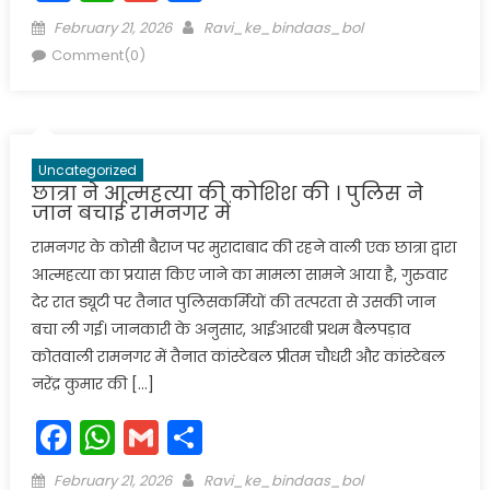
Posted
Author
February 21, 2026
Ravi_ke_bindaas_bol
on
Comment(0)
Uncategorized
छात्रा ने आत्महत्या की कोशिश की । पुलिस ने
जान बचाई रामनगर में
रामनगर के कोसी बैराज पर मुरादाबाद की रहने वाली एक छात्रा द्वारा
आत्महत्या का प्रयास किए जाने का मामला सामने आया है, गुरुवार
देर रात ड्यूटी पर तैनात पुलिसकर्मियों की तत्परता से उसकी जान
बचा ली गई। जानकारी के अनुसार, आईआरबी प्रथम बैलपड़ाव
कोतवाली रामनगर में तैनात कांस्टेबल प्रीतम चौधरी और कांस्टेबल
नरेंद्र कुमार की […]
Facebook
WhatsApp
Gmail
Share
Posted
Author
February 21, 2026
Ravi_ke_bindaas_bol