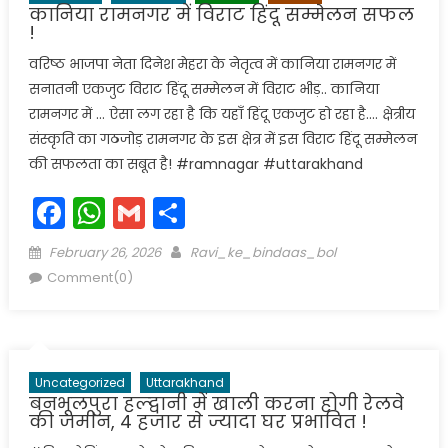
कानिया रामनगर में विराट हिंदू सम्मेलन सफल
!
वरिष्ठ भाजपा नेता दिनेश मेहरा के नेतृत्व में कानिया रामनगर में
सनातनी एकजुट विराट हिंदू सम्मेलन में विराट भीड़.. कानिया
रामनगर में … ऐसा लग रहा है कि यहाँ हिंदू एकजुट हो रहा है…. क्षेत्रीय
संस्कृति का गठजोड़ रामनगर के इस क्षेत्र में इस विराट हिंदू सम्मेलन
की सफलता का सबूत है! #ramnagar #uttarakhand
Facebook
WhatsApp
Gmail
Share
Posted
Author
February 26, 2026
Ravi_ke_bindaas_bol
on
Comment(0)
Uncategorized
Uttarakhand
बनभूलपुरा हल्द्वानी में खाली करना होगी रेलवे
की जमीन, 4 हजार से ज्यादा घर प्रभावित !