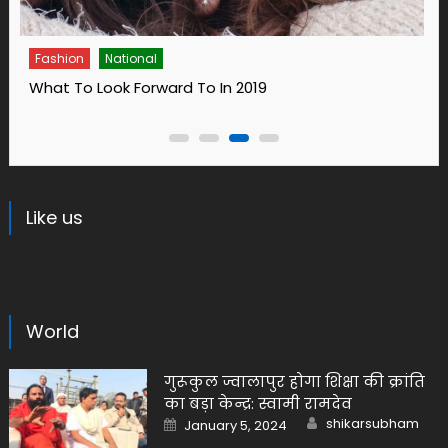
Fashion
14 Ways To Bring Wellness Into Your Life
Like us
World
गुरूकुल ज्वालापुर होगा शिक्षा की क्रांति
का बड़ा केन्द्र: स्वामी रामदेव
Author
Posted
shikarsubham
January 5, 2024
on