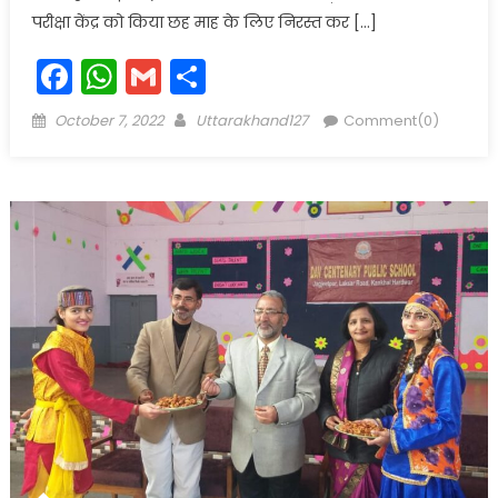
परीक्षा केंद्र को किया छह माह के लिए निरस्त कर […]
Facebook
WhatsApp
Gmail
Share
Posted
Author
October 7, 2022
Uttarakhand127
Comment(0)
on