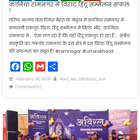
कानिया रामनगर में विराट हिंदू सम्मेलन सफल
!
वरिष्ठ भाजपा नेता दिनेश मेहरा के नेतृत्व में कानिया रामनगर में
सनातनी एकजुट विराट हिंदू सम्मेलन में विराट भीड़.. कानिया
रामनगर में … ऐसा लग रहा है कि यहाँ हिंदू एकजुट हो रहा है…. क्षेत्रीय
संस्कृति का गठजोड़ रामनगर के इस क्षेत्र में इस विराट हिंदू सम्मेलन
की सफलता का सबूत है! #ramnagar #uttarakhand
Facebook
WhatsApp
Gmail
Share
Posted
Author
February 26, 2026
Ravi_ke_bindaas_bol
on
Comment(0)