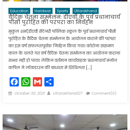
Education
Haridwar
Sports
Uttarakhand
वैदिक चेतना सम्मेलन: डीएवी के पूर्व प्रधानाचार्य
पीसी पुरोहित की परंपरा का निर्वहन
मुकुल शर्मा,डीएवी सेंटेनरी पब्लिक स्कूल के पूर्व प्रधानाचार्य पीसी
पुरोहित के वैदिक चेतना सम्मेलन के आयोजन कराने की परंपरा
का इस वर्ष सफलतापूर्वक निर्वहन किया गया। कोरोना संक्रमण
काल के चलते गत वर्ष वैदिक चेतना सम्मेलन का आयोजन कराना
संभव नहीं हो पाया। लेकिन वर्तमान कार्यवाहक प्रधानाचार्य मनोज
कपिल ने लॉकडाउन की बाध्यता में शिथिलता […]
Facebook
WhatsApp
Gmail
Share
Posted
Author
October 30, 2021
Uttarakhand127
Comment(0)
on