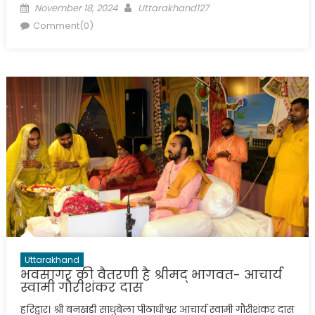
Posted
Author
November 18, 2024
Uttarakhand127
on
Comment(0)
Uttarakhand
भवसागर की वैतरणी है श्रीमद् भागवत- आचार्य
स्वामी गौरीशंकर दास
हरिद्वार। श्री बनखंडी साधुबेला पीठाधीश्वर आचार्य स्वामी गौरीशंकर दास