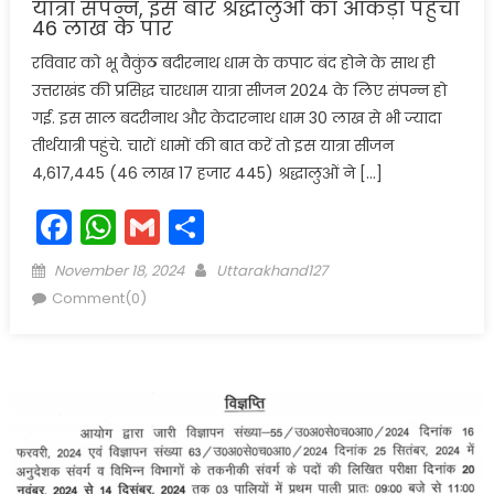
यात्रा संपन्न, इस बार श्रद्धालुओं का आंकड़ा पहुंचा
46 लाख के पार
रविवार को भू वैकुंठ बदीरनाथ धाम के कपाट बंद होने के साथ ही
उत्तराखंड की प्रसिद्ध चारधाम यात्रा सीजन 2024 के लिए संपन्न हो
गई. इस साल बदरीनाथ और केदारनाथ धाम 30 लाख से भी ज्यादा
तीर्थयात्री पहुंचे. चारों धामों की बात करें तो इस यात्रा सीजन
4,617,445 (46 लाख 17 हजार 445) श्रद्धालुओं ने […]
Facebook
WhatsApp
Gmail
Share
Posted
Author
November 18, 2024
Uttarakhand127
on
Comment(0)