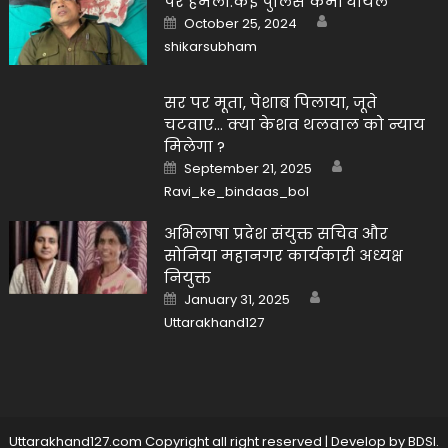
पर हमला.कई पुलिस कर्मी घायल
Author
Posted
October 25, 2024
on
shikarsubham
सर पर मूता, पेशाब पिलाया, जूते
चटवाए… क्या केशव थलवाल को न्याय
मिलेगा ?
Author
Posted
September 21, 2025
on
Ravi_ke_bindaas_bol
अभिलाषा प्रदेश संयुक्त सचिव और
सोनिया महानगर कार्यकारी अध्यक्ष
नियुक्त
Author
Posted
January 31, 2025
on
Uttarakhand127
Uttarakhand127.com Copyright all right reserved
|
Develop by
BDSI
.