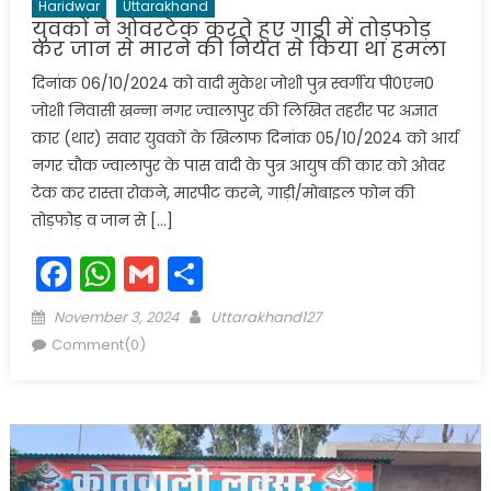
Haridwar
Uttarakhand
युवकों ने ओवरटेक करते हुए गाड़ी में तोड़फोड़
कर जान से मारने की नियत से किया था हमला
दिनांक 06/10/2024 को वादी मुकेश जोशी पुत्र स्वर्गीय पी0एन0
जोशी निवासी खन्ना नगर ज्वालापुर की लिखित तहरीर पर अज्ञात
कार (थार) सवार युवकों के खिलाफ दिनांक 05/10/2024 को आर्य
नगर चौक ज्वालापुर के पास वादी के पुत्र आयुष की कार को ओवर
टेक कर रास्ता रोकने, मारपीट करने, गाड़ी/मोबाइल फोन की
तोड़फोड़ व जान से […]
Facebook
WhatsApp
Gmail
Share
Posted
Author
November 3, 2024
Uttarakhand127
on
Comment(0)