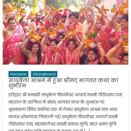
Haridwar
Uttarakhand
साधुबेला आश्रम में हुआ श्रीमद् भागवत कथा का
शुभारंभ
हरिद्वार। श्री बनखंडी साधुबेला पीठाधीश्वर आचार्य स्वामी गौरीशंकर दास
महाराज के सानिध्य में श्रीमद् भागवत कथा के शुभारंभ पर
भूपतवाला स्थित सर्वानंद घाट से लेकर साधुबेला आश्रम तक भव्य
कलश शोभायात्रा निकाली गई। साधुबेला पीठाधीश्वर आचार्य स्वामी
गौरीशंकर दास, महामंडलेश्वर स्वामी प्रकाश मुनि, महंत श्रवण मुनि