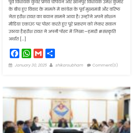
पूर्व विधायक कुंवर प्रणव चैंपियन और खानपुर विधायक उमेश कुमार
के बीच हुए विवाद के मामले में कांग्रेस के पूर्व मुख्यमंत्री और वरिष्ठ
नेता हरीश रावत का बयान सामने आया है। उन्होंने अपने सोशल
मीडिया एकाउंट पर पोस्ट करते हुए पूरे प्रकरण को लेकर सवाल
उठाया है।हरीश रावत ने अपनी पोस्ट में लिखा:—हमारी #संस्कृति
अर्थात […]
Facebook
WhatsApp
Gmail
Share
Posted
Author
January 30, 2025
shikarsubham
Comment(0)
on