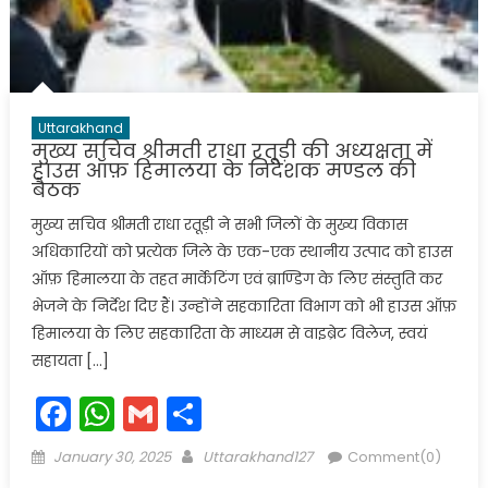
Uttarakhand
मुख्य सचिव श्रीमती राधा रतूड़ी की अध्यक्षता में
हाउस ऑफ़ हिमालया के निदेशक मण्डल की
बैठक
मुख्य सचिव श्रीमती राधा रतूड़ी ने सभी जिलों के मुख्य विकास
अधिकारियों को प्रत्येक जिले के एक-एक स्थानीय उत्पाद को हाउस
ऑफ़ हिमालया के तहत मार्केटिंग एवं ब्राण्डिग के लिए संस्तुति कर
भेजने के निर्देश दिए हैं। उन्होंने सहकारिता विभाग को भी हाउस ऑफ़
हिमालया के लिए सहकारिता के माध्यम से वाइब्रेट विलेज, स्वयं
सहायता […]
Facebook
WhatsApp
Gmail
Share
Posted
Author
January 30, 2025
Uttarakhand127
Comment(0)
on