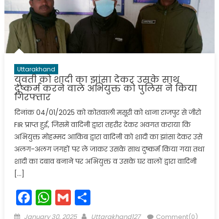
Uttarakhand
युवती को शादी का झांसा देकर उसके साथ
दुष्कर्म करने वाले अभियुक्त को पुलिस ने किया
गिरफ्तार
दिनांक 04/01/2025 को कोतवाली मसूरी को थाना राजपुर से जीरो
FIR प्राप्त हुई, जिसमें वादिनी द्वारा तहरीर देकर अवगत कराया कि
अभियुक्त मोहम्मद आकिब द्वारा वादिनी को शादी का झांसा देकर उसे
अलग-अलग जगहों पर ले जाकर उसके साथ दुष्कर्म किया गया तथा
शादी का दबाव बनाने पर अभियुक्त व उसके घर वालों द्वारा वादिनी
[…]
Facebook
WhatsApp
Gmail
Share
Posted
Author
January 30, 2025
Uttarakhand127
Comment(0)