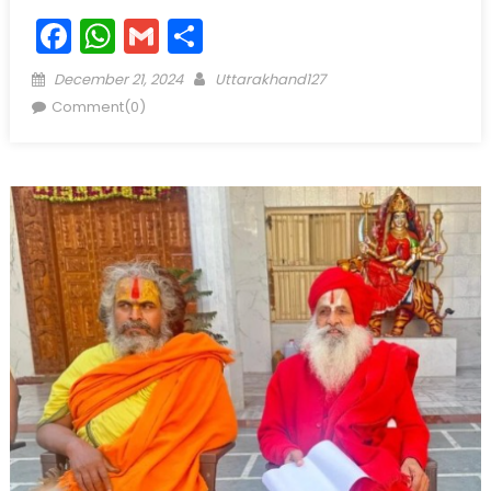
Facebook
WhatsApp
Gmail
Share
Posted
Author
December 21, 2024
Uttarakhand127
on
Comment(0)