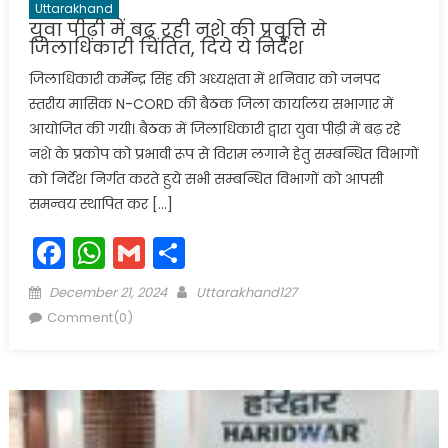
Uttarakhand
युवा पीढ़ी में बढ़ रही नशे की प्रवृत्ति से
जिलाधिकारी चिंतित, दिये ये निर्देश
जिलाधिकारी कर्मेन्द्र सिंह की अध्यक्षता में शनिवार को जनपद
स्तरीय मासिक N-CORD की बैठक जिला कार्यालय सभागार में
आयोजित की गयी। बैठक में जिलाधिकारी द्वारा युवा पीढ़ी में बढ़ रहे
नशे के प्रकोप को प्रभावी रूप से विराम लगाने हेतु सम्बन्धित विभागों
को निर्देश निर्गत करते हुये सभी सम्बन्धित विभागों को आपसी
समन्वय स्थापित कर […]
Facebook
WhatsApp
Gmail
Share
Posted
Author
December 21, 2024
Uttarakhand127
on
Comment(0)