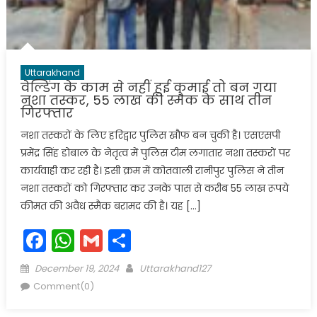
Uttarakhand
वेल्डिंग के काम से नहीं हुई कमाई तो बन गया
नशा तस्कर, 55 लाख की स्मैक के साथ तीन
गिरफ्तार
नशा तस्करों के लिए हरिद्वार पुलिस खौफ बन चुकी है। एसएसपी
प्रमेंद्र सिंह डोबाल के नेतृत्व में पुलिस टीम लगातार नशा तस्करों पर
कार्यवाही कर रही है। इसी क्रम में कोतवाली रानीपुर पुलिस ने तीन
नशा तस्करों को गिरफ्तार कर उनके पास से करीब 55 लाख रूपये
कीमत की अवैध स्मैक बरामद की है। यह […]
Facebook
WhatsApp
Gmail
Share
Posted
Author
December 19, 2024
Uttarakhand127
on
Comment(0)