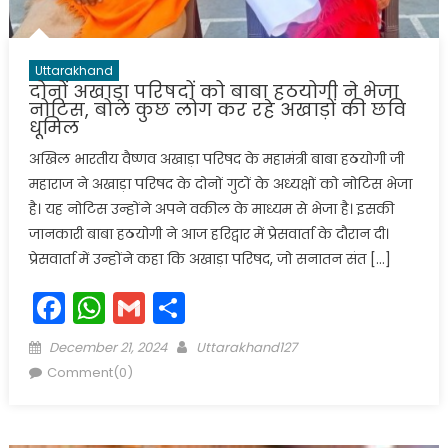
Uttarakhand
दोनों अखाड़ा परिषदों को बाबा हठयोगी ने भेजा
नोटिस, बोले कुछ लोग कर रहे अखाड़ों की छवि
धूमिल
अखिल भारतीय वैष्णव अखाड़ा परिषद के महामंत्री बाबा हठयोगी जी
महाराज ने अखाड़ा परिषद के दोनों गुटों के अध्यक्षों को नोटिस भेजा
है। यह नोटिस उन्होंने अपने वकील के माध्यम से भेजा है। इसकी
जानकारी बाबा हठयोगी ने आज हरिद्वार में प्रेसवार्ता के दौरान दी।
प्रेसवार्ता में उन्होंने कहा कि अखाड़ा परिषद, जो सनातन संत […]
Facebook
WhatsApp
Gmail
Share
Posted
Author
December 21, 2024
Uttarakhand127
on
Comment(0)