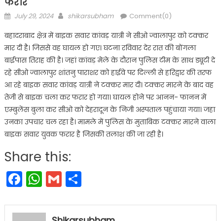
फरार
Posted
Author
July 29, 2024
shikarsubham
Comment(0)
on
बहादराबाद क्षेत्र में बाइक सवार कांवड़ यात्री ने सीओ ज्वालापुर को टक्कर
मार दी है। जिससे वह घायल हो गए। घटना रविवार देर रात की बोंगला
बाईपास तिराह की है। जहां कांवड़ मेले के दौरान पुलिस टीम के साथ ड्यूटी दे
रहे सीओ ज्वालापुर शांतनु पाराशर को हाईवे पर दिल्ली से हरिद्वार की तरफ
आ रहे बाइक सवार कांवड़ यात्री ने टक्कर मार दी। टक्कर मारने के बाद वह
तेजी से बाइक चला कर फरार हो गया। घायल होने पर आनन- फानन में
एम्बुलेंस बुला कर सीओ को देहरादून के निजी अस्पताल पहुंचाया गया। जहा
उनका उपचार चल रहा है। मामले में पुलिस के मुताबिक टक्कर मारने वाला
बाइक सवार युवक फरार है जिसकी तलाश की जा रही है।
Share this:
Facebook
WhatsApp
Gmail
Share
Shikarsubham