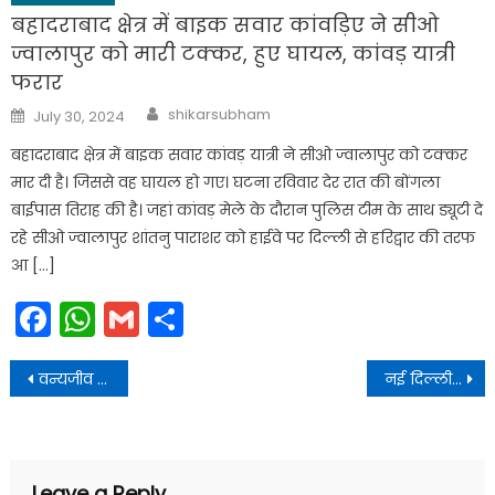
बहादराबाद क्षेत्र में बाइक सवार कांवड़िए ने सीओ
ज्वालापुर को मारी टक्कर, हुए घायल, कांवड़ यात्री
फरार
Author
Posted
shikarsubham
July 30, 2024
on
बहादराबाद क्षेत्र में बाइक सवार कांवड़ यात्री ने सीओ ज्वालापुर को टक्कर
मार दी है। जिससे वह घायल हो गए। घटना रविवार देर रात की बोंगला
बाईपास तिराह की है। जहां कांवड़ मेले के दौरान पुलिस टीम के साथ ड्यूटी दे
रहे सीओ ज्वालापुर शांतनु पाराशर को हाईवे पर दिल्ली से हरिद्वार की तरफ
आ […]
Facebook
WhatsApp
Gmail
Share
Post
वन्यजीव तस्करों के ख़िलाफ़ एसटीएफ ने की बड़ी कारवाही, 14 किलो हाथी दांत के साथ तीन अन्तर्राजिय वन्यजीव तस्कर गिरफ्तार
नई दिल्ली में केंद्रीय गृह एवं सहकारिता मंत्री अमित शाह से शिष्टाचार भेंट करते कृषि मंत्री गणेश जोशी।
navigation
Leave a Reply