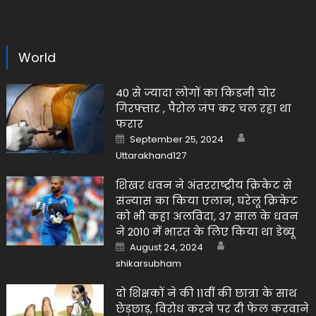
World
40 से ज्यादा लोगों का किडनी चोर
गिरफ्तार , पैरोल जंप कर चल रहा था
फरार
Author
Posted
September 25, 2024
on
Uttarakhand127
शिखर धवन ने अंतरराष्ट्रीय क्रिकेट से
संन्यास का किया एलान, घरेलू क्रिकेट
को भी कहा अलविदा, 37 साल के धवन
ने 2010 में भारत के लिए किया था डेब्यू
Author
Posted
August 24, 2024
on
shikarsubham
दो शिक्षकों ने की 11वीं की छात्रा के साथ
छेड़छाड़, विरोध करने पर दी फेल करवाने