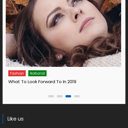
Fashion
National
Fa
What To Look Forward To In 2019
14 
Like us