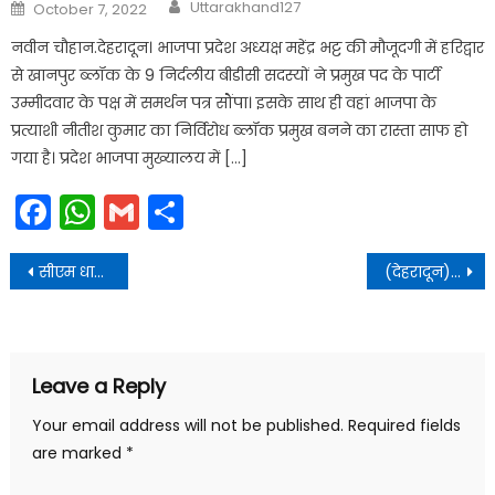
Author
Posted
Uttarakhand127
October 7, 2022
on
नवीन चौहान.देहरादून। भाजपा प्रदेश अध्यक्ष महेंद्र भट्ट की मौजूदगी में हरिद्वार
से खानपुर ब्लॉक के 9 निर्दलीय बीडीसी सदस्यों ने प्रमुख पद के पार्टी
उम्मीदवार के पक्ष में समर्थन पत्र सौंपा। इसके साथ ही वहां भाजपा के
प्रत्याशी नीतीश कुमार का निर्विरोध ब्लॉक प्रमुख बनने का रास्ता साफ हो
गया है। प्रदेश भाजपा मुख्यालय में […]
Facebook
WhatsApp
Gmail
Share
Post
सीएम धामी का अल्टीमेटम, कहा-भ्रष्टाचार में शामिल लोगों पर होगी कठोर कार्रवाई
(देहरादून)अब ऐसे कर्मचारी होगे जबरन रिटायर,हो रही है सूची तैयार।।
navigation
Leave a Reply
Your email address will not be published.
Required fields
are marked
*