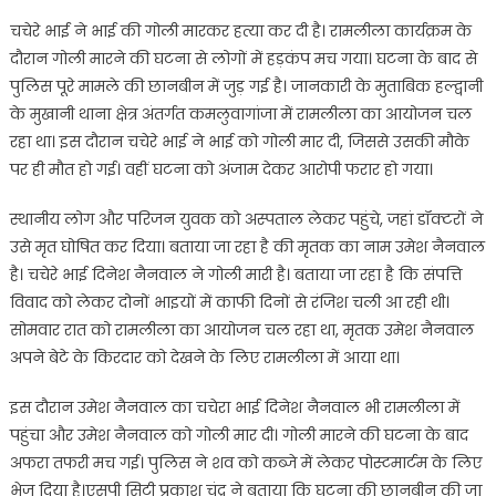
on
चचेरे भाई ने भाई की गोली मारकर हत्या कर दी है। रामलीला कार्यक्रम के
दौरान गोली मारने की घटना से लोगों में हड़कंप मच गया। घटना के बाद से
पुलिस पूरे मामले की छानबीन में जुड़ गई है। जानकारी के मुताबिक हल्द्वानी
के मुखानी थाना क्षेत्र अंतर्गत कमलुवागांजा में रामलीला का आयोजन चल
रहा था। इस दौरान चचेरे भाई ने भाई को गोली मार दी, जिससे उसकी मौके
पर ही मौत हो गई। वहीं घटना को अंजाम देकर आरोपी फरार हो गया।
स्थानीय लोग और परिजन युवक को अस्पताल लेकर पहुंचे, जहां डॉक्टरों ने
उसे मृत घोषित कर दिया। बताया जा रहा है की मृतक का नाम उमेश नैनवाल
है। चचेरे भाई दिनेश नैनवाल ने गोली मारी है। बताया जा रहा है कि संपत्ति
विवाद को लेकर दोनों भाइयों में काफी दिनों से रंजिश चली आ रही थी।
सोमवार रात को रामलीला का आयोजन चल रहा था, मृतक उमेश नैनवाल
अपने बेटे के किरदार को देखने के लिए रामलीला में आया था।
इस दौरान उमेश नैनवाल का चचेरा भाई दिनेश नैनवाल भी रामलीला में
पहुंचा और उमेश नैनवाल को गोली मार दी। गोली मारने की घटना के बाद
अफरा तफरी मच गई। पुलिस ने शव को कब्जे में लेकर पोस्टमार्टम के लिए
भेज दिया है।एसपी सिटी प्रकाश चंद्र ने बताया कि घटना की छानबीन की जा