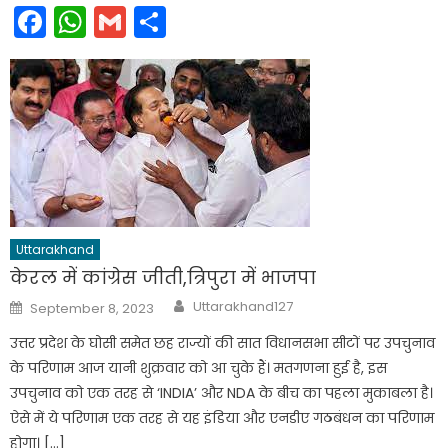
Facebook
WhatsApp
Gmail
Share
Uttarakhand
केरल में कांग्रेस जीती,त्रिपुरा में भाजपा
Author
Posted
Uttarakhand127
September 8, 2023
on
उत्तर प्रदेश के घोसी समेत छह राज्यों की सात विधानसभा सीटों पर उपचुनाव
के परिणाम आज यानी शुक्रवार को आ चुके हैं। मतगणना हुई है, इस
उपचुनाव को एक तरह से ‘INDIA’ और NDA के बीच का पहला मुकाबला है।
ऐसे में ये परिणाम एक तरह से यह इंडिया और एनडीए गठबंधन का परिणाम
होगा। […]