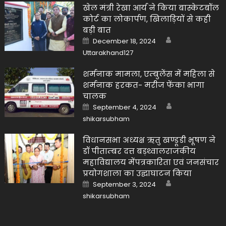
खेल मंत्री रेखा आर्य ने किया बास्केटबॉल
कोर्ट का लोकार्पण, खिलाड़ियों से कही
बड़ी बात
Author
Posted
December 18, 2024
on
Uttarakhand127
शर्मनाक मामला, एम्बुलेंस में महिला से
शर्मनाक हरकत- मरीज फेंका भागा
चालक
Author
Posted
September 4, 2024
on
shikarsubham
विधानसभा अध्यक्ष ऋतु खण्डूडी भूषण ने
डॉ पीताम्बर दत्त बड़थ्वालराजकीय
महाविद्यालय मेंपत्रकारिता एवं जनसंचार
प्रयोगशाला का उद्घाघाटन किया
Author
Posted
September 3, 2024
on
shikarsubham