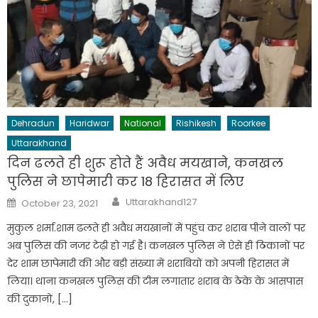
Dehradun
Haridwar
National
Rishikesh
Roorkee
Uttarakhand
दिन ढलते ही शुरू होते हैं अवैध मयखाने, कनखल
पुलिस ने छापेमारी कर 18 हिरासत में लिए
Author
Posted
Uttarakhand127
October 23, 2021
on
मुकुल शर्मा.शाम ढलते ही अवैध मयखानों में पहुंच कर शराब पीने वालों पर
अब पुलिस की नजर टेढ़ी हो गई है। कनखल पुलिस ने ऐसे ही ठिकानों पर
देर शाम छापेमारी की और बड़ी संख्या में शराबियों को ​अपनी हिरासत में
लिया। थाना कनखल पुलिस की टीम लगातार शराब के ठेके के आसपास
की दुकानों, […]