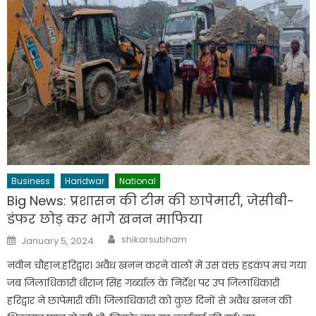
Business
Haridwar
National
Big News: प्रशासन की टीम की छापेमारी, जेसीबी-
डंफर छोड़ कर भागे खनन माफिया
Author
Posted
shikarsubham
January 5, 2024
on
नवीन चौहान.हरिद्वार। अवैध खनन करने वालों में उस वक्त हड़कंप मच गया
जब जिलाधिकारी धीराज सिंह गर्ब्याल के निर्देश पर उप जिलाधिकारी
हरिद्वार ने छापेमारी की। जिलाधिकारी को कुछ दिनों से अवैध खनन की