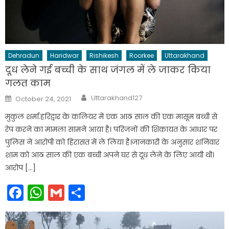
Dehradun
Haridwar
Rishikesh
Roorkee
Uttarakhand
दूध लेने गई बच्ची के साथ जंगल में ले जाकर किया
गलत काम
Author
Posted
Uttarakhand127
October 24, 2021
on
मुकुल शर्मा.हरिद्वार के कलियर में एक आठ साल की एक मासूम बच्ची से
रेप करने का मामला सामने आया है। परिजनों की शिकायत के आधार पर
पुलिस ने आरोपी को हिरासत में ले लिया है।जानकारी के अनुसार शनिवार
शाम को आठ साल की एक बच्ची अपने घर से दूध लेने के लिए आयी थी।
आरोप […]
Facebook
WhatsApp
Gmail
Share