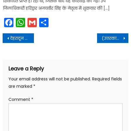
शिकायत प्राप्त हो रही थी, जिसके बाद यह कार्रवाई की गई। उप
जिलाधिकारी हरिद्वार अजयवीर सिंह के नेतृत्व में शुक्रवार की […]
Facebook
WhatsApp
Gmail
Share
Post
देहरादून के सामाजिक लोगों की पसंद बने पृथ्वीराज चौहान, भाजपा से मेयर के टिकट की मांग
(उत्तरकाशी) प्रदर्शनकारीयों का पुलिस पर हमला.कई पुलिस कर्मी घायल
navigation
Leave a Reply
Your email address will not be published.
Required fields
are marked
*
Comment
*