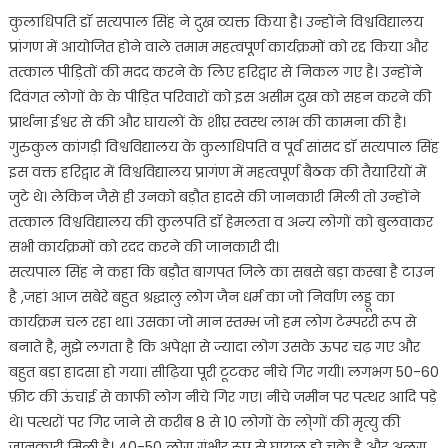
कुलाधिपति डॉ सत्यपाल सिंह ने दुख व्यक्त किया है। उन्होंने विश्वविद्यालय
प्रांगण में आयोजित होने वाले तमाम महत्वपूर्ण कार्यक्रमों को रद्द किया और
तत्काल पीड़ितों की मदद करने के लिए हरिद्वार से निकल गए है। उन्होंने
दिवंगत लोगों के के पीड़ित परिवारों को इस असीम दुख को सहन करने की
प्रार्थना ईश्वर से की और घायलों के शीघ्र स्वस्थ लाभ की कामना की है।
गुरुकुल कांगड़ी विश्वविद्यालय के कुलाधिपति व पूर्व सांसद डॉ सत्यपाल सिंह
इस वक्त हरिद्वार में विश्वविद्यालय प्रागंण में महत्वपूर्ण बैठक की तैयारियों में
जुटे थे। लेकिन जैसे ही उनको बड़ौत हादसे की जानकारी मिली तो उन्होंने
तत्काल विश्वविद्यालय की कुलपति डॉ हेमलता व अन्य लोगों को बुलवाकर
सभी कार्यक्रमों को रदद करने की जानकारी दी।
सत्यपाल सिंह ने कहा कि बड़ौत बागपत जिले का सबसे बड़ा कस्बा है टाउन
है ,जहां आज सबेरे बहुत श्रद्धालु लोग जैन धर्म का जो निर्वाण लड्डू का
कार्यक्रम चल रहा था। उसका जो मान स्तम्भ जो हम लोग टेम्पररी रूप से
बनाते है, मुझे लगता है कि अपेक्षा से ज्यादा लोग उसके ऊपर चढ़ गए और
बहुत बड़ा हादसा हो गया। सीढ़िया पूरी टूटकर नीचे गिर गयी। लगभग 50-60
फ़ीट की ऊंचाई से काफी लोग नीचे गिर गए। नीचे जमीन पर पत्थर आदि पड़े
थे। पत्थरों पर गिर जाने से करीब 8 से 10 लोगों के लो्गों की मृत्यु की
जानकारी मिली है। 40-50 लोग गंभीर रूप से घायल हो चुके है और अलग