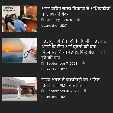
अपर सचिव ग्राम्य विकास ने अधिकारियों
के साथ की बैठक
Author
Posted
January 9, 2025
on
Uttarakhand127
देहरादून में डॉक्टरों की घिनौनी हरकत,
थेरेपी के लिए आई युवती को दवा
पिलाकर किया बेहोश, फिर बेशर्मी की
हदें की पार
Author
Posted
September 7, 2023
on
Uttarakhand127
संसद भवन में कार्यवाही का अंतिम
दिन,11 बजे PM का संबोधन
Author
Posted
September 18, 2023
on
Uttarakhand127