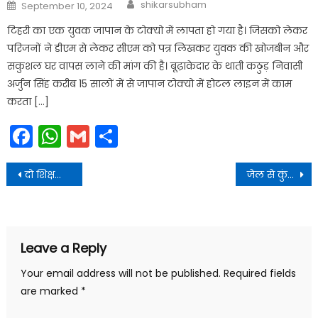
Author
Posted
shikarsubham
September 10, 2024
on
टिहरी का एक युवक जापान के टोक्यो में लापता हो गया है। जिसको लेकर
परिजनों ने डीएम से लेकर सीएम को पत्र लिखकर युवक की खोजबीन और
सकुशल घर वापस लाने की मांग की है। बूढ़ाकेदार के थाती कठुड़ निवासी
अर्जुन सिंह करीब 15 सालों में से जापान टोक्यो में होटल लाइन में काम
करता […]
Facebook
WhatsApp
Gmail
Share
Post
दो शिक्षकों ने की 11वीं की छात्रा के साथ छेड़छाड़, विरोध करने पर दी फेल करवाने की धमकी।
जेल से कुंवर प्रणव चैंपियन का पत्र आया, महापंचायत टालने का फरमान सुनाया
navigation
Leave a Reply
Your email address will not be published.
Required fields
are marked
*