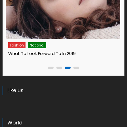
ion
National
Fashion
 To Look Forward To In 2019
14 Ways T
Like us
World