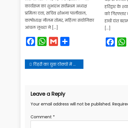
कार्यक्रम का शुभारंभ सर्वप्रथम अध्यक्ष
हरिद्वार के श्
प्रमिला दत्ता, सचिव शोभना पालीवाल,
को गिरफ्तार 
काषोध्यक्ष नीलम तोमर, महिला संयोजिका
हाथी दांत बराम
आंचल लूथरा ने […]
[…]
Facebook
WhatsApp
Gmail
Share
Fa
Post
टिहरी का युवा टोक्यो में लापता,भारत सरकार से लगी गुहार
navigation
Leave a Reply
Your email address will not be published.
Require
Comment
*