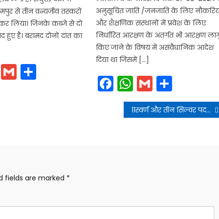
अनुसूचित जाति /जनजाति के लिए नौकरिया
यामपुर से तीन वन्यजीव तस्करों
और शैक्षणिक संस्थानों में प्रवेश के लिए
कर लिया। जिनके कब्जे से दो
निर्धारित आरक्षण के अंतर्गत भी आरक्षण लाग
द हुए है। बरामद दोनों दांत का
किए जाने के विषय में असंवैधानिक आदेश
दिया था जिसमें […]
cebook
WhatsApp
Gmail
Share
Facebook
WhatsApp
Gmail
Share
11स्वर्ण और तीन सिल्वर पदक के साथ भारतीय खिलाड़ियों ने बढ़ाया देश का गौरव
d fields are marked
*