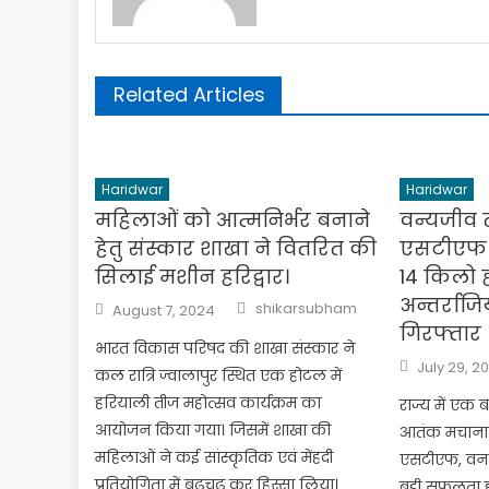
Related Articles
Haridwar
Haridwar
महिलाओं को आत्मनिर्भर बनाने
वन्यजीव त
हेतु संस्कार शाखा ने वितरित की
एसटीएफ न
सिलाई मशीन हरिद्वार।
14 किलो ह
अन्तर्राज
Author
Posted
shikarsubham
August 7, 2024
on
गिरफ्तार
भारत विकास परिषद की शाखा संस्कार ने
Posted
July 29, 2
कल रात्रि ज्वालापुर स्थित एक होटल में
on
हरियाली तीज महोत्सव कार्यक्रम का
राज्य में एक 
आयोजन किया गया। जिसमें शाखा की
आतंक मचाना शु
महिलाओं ने कई सांस्कृतिक एवं मेंहदी
एसटीएफ, वन 
प्रतियोगिता में बढ़चढ़ कर हिस्सा लिया।
बड़ी सफलता हा