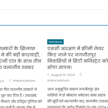
Haridwar
स्करों के ख़िलाफ़
एससी आरक्षण में क्रीमी लेयर
े की बड़ी कारवाही,
किए जाने पर जगजीतपुर
ाथी दांत के साथ तीन
निवासियों ने सिटी मजिस्ट्रेट क
िय वन्यजीव तस्कर
सोपा ज्ञापन।
Author
Posted
August 21, 2024
on
Author
shikarsubham
shikarsubham
024
आज अनुसूचित समाज जगजीतपुर क्षेत्र
बार फिर वन्यजीव तस्करों ने
वासियों ने डॉ भीमराव अंबेडकर बाबा साहब
रू कर दिया है । उत्तराखंड
की मूर्ति को माल्यार्पण कर, माननीय उच्चत
विभाग और हरिद्वार पुलिस को
न्यायालय के आदेश दिनांक 01-08-2024 म
थ लगी है। संयुक्त टीम ने