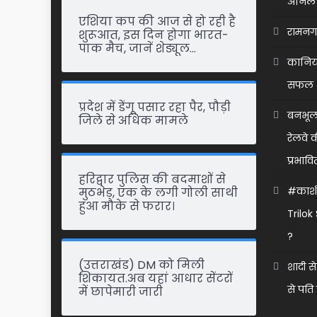
अनिल 
एशिया कप की आज से हो रही है
रामनगर 
शुरूआत, इस दिन होगा भारत-
पाक मैच, जानें शेड्यूल…
कानिया
सफल 
प्रदेश में डेंगू पसार रहा पैर, पौड़ी
बनभूलप
जिले से अधिक मामले
रेलवे 
प्रभावि
हरिद्वार पुलिस की बदमाशों से
#काशीप
मुठभेड़, एक के लगी गोली साथी
हुआ मौके से फरार।
Trilo
?
(उत्तराखंड) DM को मिली
शादी से
शिकायत.अब यहां आधार सेंटरों
से पति
में छापेमारी जारी