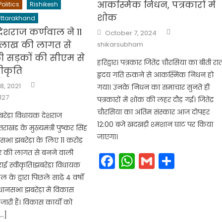
आकस्मिक निधन, पत्रकारों में
Politics
Rishikesh
शोक
ttarakhand
Author
ेशराज कर्णवाल ने 11
Posted
October 7, 2024
on
 लाख की लागत से
shikarsubham
ी सड़कों की सीएम से
हरिद्वार। पत्रकार जितेंद्र चौरसिया का बीती रा
ीकृति
हृदय गति रुकने से आकस्मिक निधन हो
Author
8, 2021
गया। उनके निधन का समाचार सुनते ही
127
पत्रकारों में शोक की लहर दौड़ गई। जितेंद्र
चौरसिया का अंतिम संस्कार आज दोपहर
बरेड़ा विधायक देशराज
12:00 बजे खदखड़ी श्मशान घाट पर किया
तराखंड के मुख्यमंत्री पुष्कर सिंह
जाएगा।
सभा झबरेड़ा के लिए 11 करोड़
 की लागत से बनने वाली
Facebook
WhatsApp
Gmail
Share
ाई स्वीकृति।झबरेड़ा विधायक
 के द्वारा पिछले साढे 4 वर्षों
धानसभा झबरेड़ा में विकास
ारी हैं। विकास कार्यों को
…]