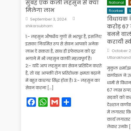
सुबह एक कली लहसुन से क्या
National
मिलेगा लाभ
Roorkee
U
Author
Posted
विधायक द
September 3, 2024
on
करोड़ 67
shikarsubham
बनने वाल
1:- लहसुन औषधीय गुणों से भरपूर है, इसलिए
करायी स्व
इसका नियमित रूप से सेवन आपको अनेक
Posted
October 2
लाभ दे सकता है, साथ ही इंफेक्शन को दूर
on
Uttarakhand
भगाने में भी लहसुन काफी महत्वपूर्ण है।
2:- यदि आप लहसुन का सेवन प्रतिदिन करते
मुकुल शर्मा.झ
हैं, तो यह आपकी रोग प्रतिरोधक क्षमता बढ़ाने
कर्णवाल ने उत्
में बहुत कारगर सिद्ध होता है। 3:- लहसुन का
धामी से विधान
सेवन करना […]
67 लाख रुपए
सड़कों को कर
Facebook
WhatsApp
Gmail
Share
देशराज कर्णवाल
में लगातार वि
कार्य लगातार ज
लेकर उनके [