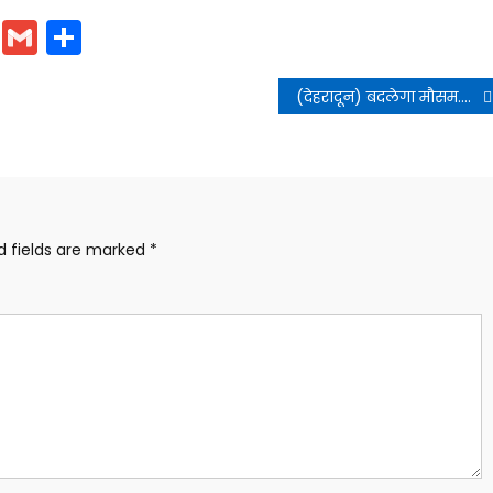
cebook
WhatsApp
Gmail
Share
(देहरादून) बदलेगा मौसम.होगी बरसात और बर्फबारी
d fields are marked
*