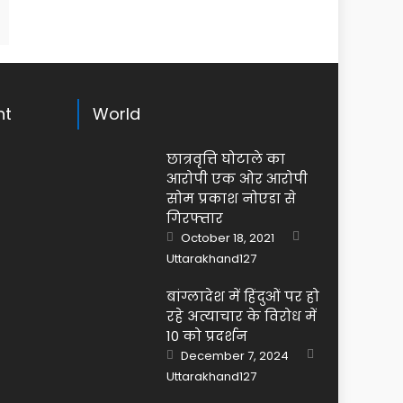
ht
World
छात्रवृत्ति घोटाले का
आरोपी एक ओर आरोपी
सोम प्रकाश नोएडा से
गिरफ्तार
Author
Posted
October 18, 2021
on
Uttarakhand127
बांग्लादेश में हिंदुओं पर हो
रहे अत्याचार के विरोध में
10 को प्रदर्शन
Author
Posted
December 7, 2024
on
Uttarakhand127