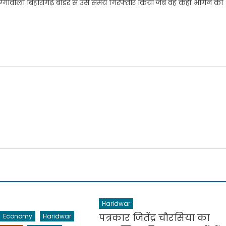
ुग्गावाला बिहारीगढ़ बॉर्डर से उस समय गिरफ्तार किया जब वह कहीं भागने की
Haridwar
पत्रकार जितेंद्र चौरसिया का
Economy
Haridwar