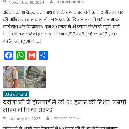
Author
Posted
Uttarakhand127
November 18, 2024
on
रविवार को भू वैकुंठ बदीरनाथ धाम के कपाट बंद होने के साथ ही उत्तराखंड
की प्रसिद्ध चारधाम यात्रा सीजन 2024 के लिए संपन्न हो गई. इस साल
बदरीनाथ और केदारनाथ धाम 30 लाख से भी ज्यादा तीर्थयात्री पहुंचे. चारों
धामों की बात करें तो इस यात्रा सीजन 4,617,445 (46 लाख 17 हजार
445) श्रद्धालुओं ने […]
Facebook
WhatsApp
Gmail
Share
Uttarakhand
दरोगा जी ने होमगार्ड से ली 50 हजार की रिश्वत, एसपी
साहब ने किया सस्पेंड
Author
Posted
Uttarakhand127
January 24, 2025
on
दरोगा जी ने अपने एक होमगार्ड से 50 हजार की रिश्वत लेने का मामला