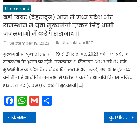
Uttarakhand
बड़ी खबर (देहरादून) आज से मध्य प्रदेश और
राजस्थान में युवा मुख्यमंत्री पुष्कर सिंह धामी
जनसभाओं में करेंगे शंखनाद ।।
Author
Posted
Uttarakhand127
September 19, 2023
on
मुख्यमंत्री श्री पुष्कर सिंह धामी 19 से 21 सितम्बर, 2023 को मध्य प्रदेश व
राजस्थान के भ्रमण पर रहेंगे। मंगलवार 19 सितम्बर, 2023 को 02 बजे
मुख्यमंत्री मध्य प्रदेश के नवोदय विद्यालय मैदान, खुरई, तथा अपराह्न 04
बजे बीना में आयोजित जनसभा में प्रतिभाग करेंगे तथा रात्रि विश्राम सर्किट
हाउस, सागर (म०प्र०) में करेंगे। मुख्यमंत्री […]
Facebook
WhatsApp
Gmail
Share
Post
क्रिसमस और नववर्ष पर चौकस रहे कानून और यातायात व्यवस्था: एडीजी
युवा पीढ़ी में बढ़ रही नशे की प्रवृत्ति से जिलाधिकारी चिंतित, दिये ये निर्देश
navigation