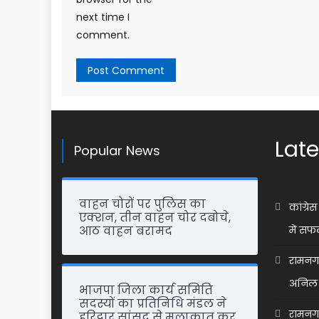
next time I
comment.
Late
Popular News
Fashion
वाहन चोरों पर पुलिस का
कांग्र
एक्शन, तीन वाहन चोर दबोचे,
How to care your hair? Expert
आठ वाहन बरामद
में सफ
advice
रामनगर 
अनिल 
भाजपा जिला कार्य समिति
सदस्यों का प्रतिनिधि मंडल ने
रामनगर 
हरिद्वार सांसद से मुलाकात कर