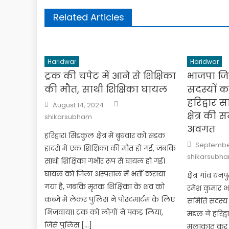
Related Articles
Haridwar
Haridwar
ट्रक की चपेट में आने से शिक्षिका
भाजपा जि
की मौत, साथी शिक्षिका घायल
सदस्यों क
हरिद्वार 
Author
Posted
August 14, 2024
on
क्षेत्र की
shikarsubham
अवगत
हरिद्वार। सिडकुल क्षेत्र में बुधवार को सड़क
Posted
September
हादसे में एक शिक्षिका की मौत हो गई, जबकि
on
shikarsubh
साथी शिक्षिका गंभीर रूप से घायल हो गई।
घायल को जिला अस्पताल में भर्ती कराया
क्षेत्र गांव ध
गया है, जबकि मृतक शिक्षिका के शव को
रमेश कुमार भा
कब्जे में लेकर पुलिस ने पोस्टमार्टम के लिए
समिति सदस्य क
भिजवाया। ट्रक को लोगों ने पकड़ लिया,
मंडल ने हरिद्वा
जिसे पुलिस […]
मुलाकात कर अप