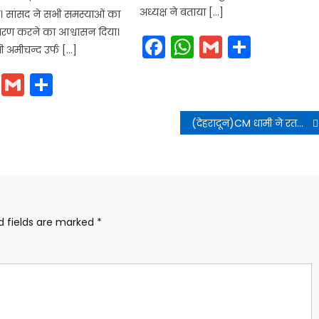
अध्यक्ष ने बताया […]
 सांसद ने सभी समस्याओं का
तारण करने का आश्वासन दिया।
Facebook
WhatsApp
Gmail
Share
ी अमीचन्द उर्फ […]
cebook
WhatsApp
Gmail
Share
(देहरादून)CM धामी ने रतन टाटा के निधन पर जताया दुख. नोएल टाटा को पत्र लिख संवेदनाएं की व्यक्त।।
d fields are marked
*