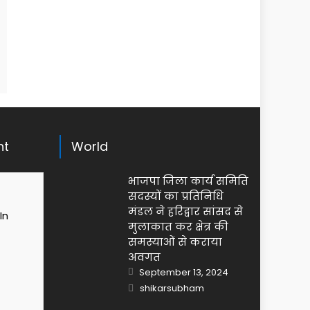
ht
World
भाजपा जिला कार्य समिति
सदस्यों का प्रतिनिधि
मंडल ने हरिद्वार सांसद से
In
मुलाकात कर क्षेत्र की
समस्याओं से कराया
अवगत
Posted
September 13, 2024
on
Author
shikarsubham