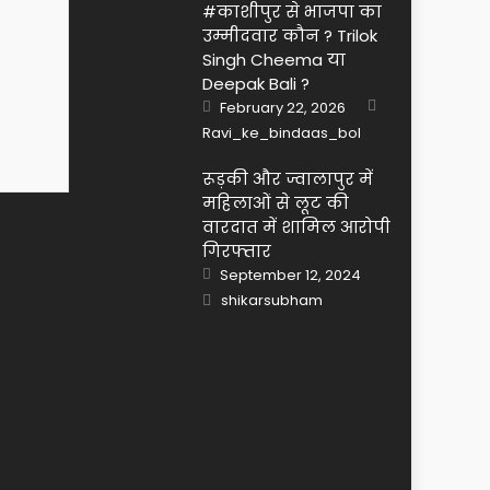
#काशीपुर से भाजपा का
उम्मीदवार कौन ? Trilok
Fashion
Fashion
Singh Cheema या
14 Ways To Bring Wellness Into
How to care your
Deepak Bali ?
Author
Posted
Your Life In 2019
advice
February 22, 2026
on
Ravi_ke_bindaas_bol
रूड़की और ज्वालापुर में
महिलाओं से लूट की
वारदात में शामिल आरोपी
गिरफ्तार
Posted
September 12, 2024
on
Author
shikarsubham