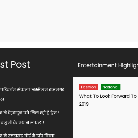
st Post
Entertainment Highlig
Fashion
Fashion
National
ेस परिवर्तन संकल्प सम्मेलन रामनगर
Scaff and it’s popularity
What To Look Forward To 
ल!
2019
से देहरादून को मिल रही है ट्रेन !
बलूनी के प्रयास सफल !
ने उत्तराखंड बोर्ड में टॉप किया