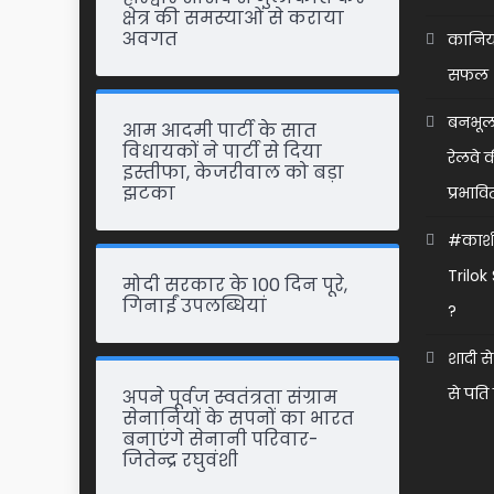
क्षेत्र की समस्याओं से कराया
अवगत
कानिया
सफल 
o Bring Wellness Into
n 2019
बनभूलप
आम आदमी पार्टी के सात
विधायकों ने पार्टी से दिया
रेलवे 
इस्तीफा, केजरीवाल को बड़ा
झटका
प्रभावि
#काशीप
Trilo
मोदी सरकार के 100 दिन पूरे,
गिनाईं उपलब्धियां
?
शादी से
से पति
अपने पूर्वज स्वतंत्रता संग्राम
सेनानियों के सपनों का भारत
बनाएंगे सेनानी परिवार-
जितेन्द्र रघुवंशी