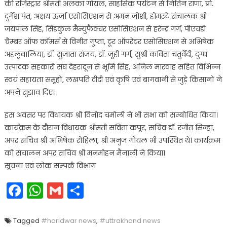
की रजिस्ट्रार श्रीमती अलका गोयल, साहसिक पर्यटन से नितिन राणा, प्रो.
दुर्गेश पंत, अक्षय ऊर्जा एसोसिएशन से अमन जोशी, होमस्टे संचालक श्री
जयपाल सिंह, सिडकुल मैन्युफैक्चर एसोसिएशन से हरेन्द्र गर्ग, पीएचडी
चैम्बर ऑफ कॉमर्स से विनीत गुप्ता, टूर ऑपरेटर एसोसिएशन से अभिषेक
अहलूवालिया, डॉ. सुजाता संजय, डॉ. जूही गर्ग, सुश्री कविता चतुर्वेदी, दुग्ध
उत्पादक सहकारी संघ देहरादून से भूमि सिंह, अनिल मारवाह सहित विभिन्न
स्वयं सहायता समूहों, लखपति दीदी एवं कृषि एवं बागवानी से जुड़े किसानों ने
अपने सुझाव दिए।
इस अवसर पर विधायक श्री विनोद चमोली ने भी सभा को सम्बोधित किया।
कार्यक्रम के दौरान विधायक श्रीमती सविता कपूर, सचिव डॉ. रंजीत सिन्हा,
अपर सचिव श्री अभिषेक रोहिला, श्री अनुज गोयल भी उपस्थित थे। कार्यक्रम
को संचालन अपर सचिव श्री मनमोहन मैनाली ने किया।
सूचना एवं लोक सम्पर्क विभाग
Facebook
WhatsApp
Gmail
Share
Tagged
#haridwar news
,
#uttrakhand news