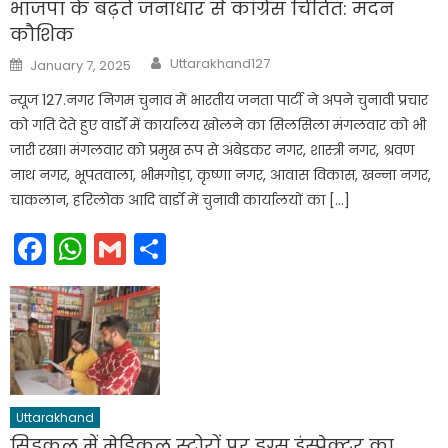
भाजपा के बढ़ते जनाधार से कांग्रेस चिंतित: मदन
कौशिक
Author
Posted
Uttarakhand127
January 7, 2025
on
न्यूज 127.नगर निगम चुनाव में भारतीय जनता पार्टी ने अपने चुनावी प्रचार
को गति देते हुए वार्डों में कार्यालय खोलने का सिलसिला मंगलवार को भी
जारी रखा। मंगलवार को प्रमुख रूप से अंबेडकर नगर, शास्त्री नगर, श्रवण
नाथ नगर, भूपतवाला, भीमगोड़ा, कृष्णा नगर, आवास विकास, खन्ना नगर,
चाकलान, हरिलोक आदि वार्डों में चुनावी कार्यालयों का […]
Facebook
WhatsApp
Gmail
Share
Uttarakhand
सिडकुल में मेडिकल स्टोरों पर ड्रग्स इंस्पेक्टर का