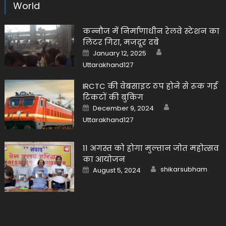
World
कन्नौज में निर्माणाधीन रेलवे स्टेशन का
लिंटर गिरा, मजदूर दबे
Author
Posted
January 12, 2025
on
Uttarakhand127
IRCTC की वेबसाइट ठप होने से रूक गई
टिकटों की बुकिंग
Author
Posted
December 9, 2024
on
Uttarakhand127
11 अगस्त को होगा मुल्तान जोत महोत्सव
का आयोजन
Author
Posted
shikarsubham
August 5, 2024
on