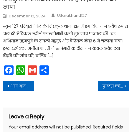
छापा
Author
Posted
Uttarakhand127
December 12, 2024
on
न्यूज 127.हरिद्वार। जिले के सिडकुल थाना क्षेत्र में ड्रग विभाग ने अवैध रूप से
चल रहे मेडिकल स्टोर्स पर छापेमारी करते हुए जांच पड़ताल की। यह
अभियान ब्रह्मपुरी के रावली महदूद और बैरियल नंबर 6 में चलाया गया।
ड्रग्स इंस्पेक्टर अनीता भारती ने छापेमारी के दौरान न केवल अवैध दवा
बिक्री की जांच की, बल्कि […]
Facebook
WhatsApp
Gmail
Share
Post
आम आदमी पार्टी के सात विधायकों ने पार्टी से दिया इस्तीफा, केजरीवाल को बड़ा झटका
पुलिस की सख्ती के चलते नहीं हो पाई सर्वधर्म समाज की बैठक
navigation
Leave a Reply
Your email address will not be published.
Required fields