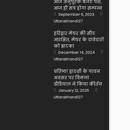
आज अनुपूरक बजट पेश,
आज ही सत्र होगा सम्पन्न
Posted
September 6, 2023
on
Author
Uttarakhand127
हरिद्वार मेयर की सीट
आरक्षित, मेयर के दावेदारों
को झटका
Posted
December 14, 2024
on
Author
Uttarakhand127
प्रतिष्ठा द्वादशी के पावन
अवसर पर विमला
ढौंडियाल ने किया कीर्तन
Author
Posted
January 12, 2025
on
Uttarakhand127