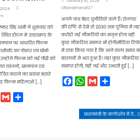
January 10, 2025
on
Author
Uttarakhand127
 2024
am
अगले पांच बेहद चुनौतियों वाले हैं। रोजगार
की दृष्टि से देखें तो 2030 तक दुनिया में जहा
ी पुष्कर सिंह धामी ने शुक्रवार को
करोड़ों नई नौ​करियों का सजृन होगा वहीं
 स्थित होटल में उत्तराखण्ड के
कुछ नौ​करियां समाप्त भी होगी।मीडिया रिपोर्
 खानपान पर आधारित फिल्म
में दावा किया गया है कि आने वाला समय बड़
आशीर्वाद का पोस्टर एवं प्रोमो
बदलावों से भरा हुआ है। जहां कुछ नौकरियां
न्होंने फिल्म को नई पीढ़ी को
समाप्त होंगी, वहीं नई और उभरती हुई […]
गत व्यंजनों, खानपान एवं
रिचित कराने का प्रयास बताते
Facebook
WhatsApp
Gmail
Share
यह फिल्म महिलाओं […]
cebook
WhatsApp
Gmail
Share
प्रधानमंत्री के मार्गदर्शन में तेजी से विकास कर रहा उत्तराखंड: सतपाल महाराज