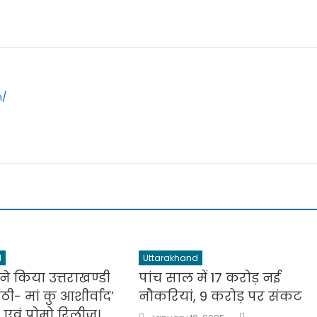
m/
d
Uttarakhand
ी ने किया उत्तराखण्डी
पांच साल में 17 करोड़ नई
ठी- मां कु आशीर्वाद’
नौकरियां, 9 करोड़ पर संकट
 एवं प्रोमो रिलीज।
Author
Posted