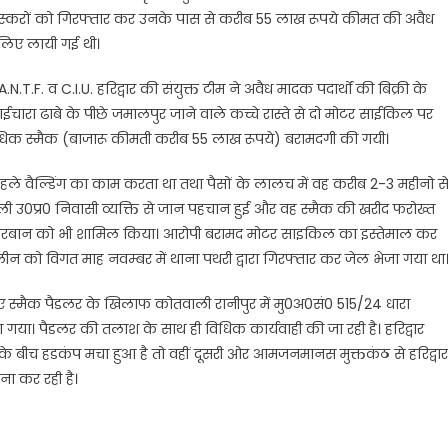
ा तस्करों को गिरफ्तार कर उनके पास से करीब 55 लाख रूपये कीमत की अवैध
े लिए लायी गई थी।
.N.T.F. व C.I.U. हरिद्वार की संयुक्त टीम ने अवैध मादक पदार्थों की बिक्री के
 ढाबे के पीछे जमालपुर जाने वाले कच्चे रास्ते से दो मोटर साईकिल पर
अधिक स्मैक (बाजारू कीमती करीब 55 लाख रूपये) बरामदगी की गयी।
पहले वैल्डिंग का काम करता था तथा पैसों के लालच में वह करीब 2-3 महीनो स
ी उ0प्र0 निवासी व्यक्ति से जान पहचान हुई और वह स्मैक की खरीद फरोख्त
मेहरबान को भी शामिल किया। आरोपी बरामद मोटर साइकिल का इस्तेमाल कर
्सलीन को विगत माह नवम्बर में थाना पथरी द्वारा गिरफ्तार कर जेल भेजा गया था
आए स्मैक पैडलर के खिलाफ कोतवाली रानीपुर में मु0अ0सं0 515/24 धारा
। पैडलर की तलाश के साथ ही विधिक कार्यवाही की जा रही है। हरिद्वार
ं के बीच हडकंप मचा हुआ है तो वहीं दूसरी ओर आमजनमानस मुक्तकंठ से हरिद्वार
ना कर रही है।