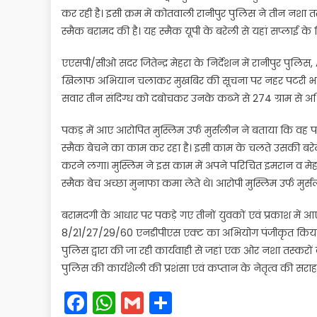
कर रही है। इसी क्रम में कोतवाली रानीपुर पुलिस ने तीन नश
स्मैक बरामद की है। यह स्मैक यूपी के बरेली से यहां सप्लाई क
एएसपी/सीओ सदर जितेन्द्र मेहरा के निर्देशन में रानीपुर पुलिस, A
खिलाफ अभियान चलाकर मुखबिर की सूचना पर नहर पटरी भाईचारा
सवार तीन संदिग्ध को दबोचकर उनके कब्जे से 274 ग्राम से 
पकड़ में आए आरोपित मुस्लिम उर्फ मुर्सलीन ने बताया कि वह 
स्मैक बेचने का काम कर रहा है। इसी काम के चलते उसकी बरेल
करने लगा। मुस्लिम ने इस काम में अपने परिचित इमरान व 
स्मैक बेच अच्छा मुनाफा कमा लेते थे। आरोपी मुस्लिम उर्फ मुर
बरामदगी के आधार पर पकड़े गए तीनों युवकों एवं प्रकाश में 
8/21/27/29/60 एनडीपीएस एक्ट का अभियोग पंजीकृत किया गया
पुलिस द्वारा की जा रही कार्यवाही से जहां एक ओर नशा तस्करो
पुलिस की कार्यशैली की प्रशंसा एवं कप्तान के नेतृत्व की सराह
Facebook
WhatsApp
Gmail
Share