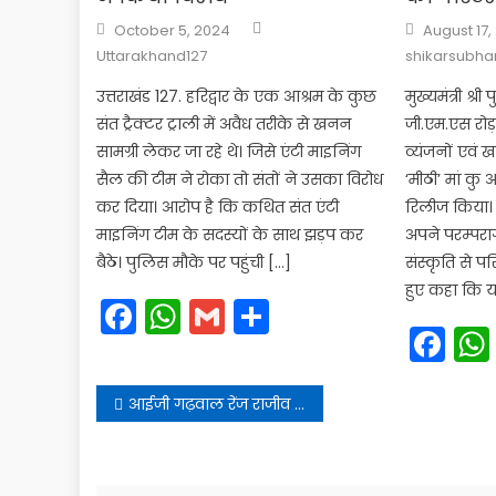
Author
Posted
Posted
October 5, 2024
August 17,
on
on
Uttarakhand127
shikarsubh
उत्तराखंड 127. हरिद्वार के एक आश्रम के कुछ
मुख्यमंत्री श्र
संत ट्रैक्टर ट्राली में अवैध तरीके से खनन
जी.एम.एस रोड़
सामग्री लेकर जा रहे थे। जिसे एंटी माइनिंग
व्यंजनों एवं
सैल की टीम ने रोका तो संतों ने उसका विरोध
‘मीठी’ मां कु 
कर दिया। आरोप है कि कथित संत एंटी
रिलीज किया। उ
माइनिंग टीम के सदस्यों के साथ झड़प कर
अपने परम्परा
बैठे। पुलिस मौके पर पहुंची […]
संस्कृति से प
हुए कहा कि 
Facebook
WhatsApp
Gmail
Share
Fa
Post
आईजी गढ़वाल रेंज राजीव स्वरूप ने किया मां गंगा का पूजन
navigation