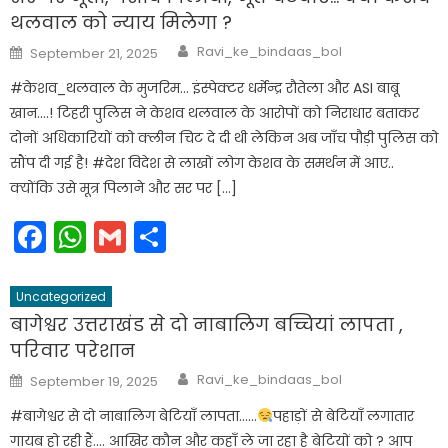
थलवाल को न्याय मिलेगा ?
Author
Posted
Ravi_ke_bindaas_bol
September 21, 2025
on
#केशव_थलवाल के मुजरिम… इंस्पेक्टर धर्मेन्द्र रौतेला और ASI बाबू
खान….! टिहरी पुलिस ने केशव थलवाल के आरोपों को निराधार बताकर
दोनों अधिकारियों को क्लीन चिट दे दी थी लेकिन अब जाँच पौड़ी पुलिस को
सौंप दी गई है! #देश विदेश से लाखों लोग केशव के समर्थन में आए..
क्योंकि उसे मूत्र पिलाने और सर पर […]
Facebook
WhatsApp
Gmail
Share
Uncategorized
बागेश्वर उत्तराखंड से दो नाबालिग बच्चियां लापता ,
परिवार परेशान
Author
Posted
Ravi_ke_bindaas_bol
September 19, 2025
on
#बागेश्वर से दो नाबालिग बेटियाँ लापता……
पहाड़ों से बेटियाँ लगातार
गायब हो रही हैं…. आखिर कौन और कहाँ ले जा रहा है बेटियों को ? आप