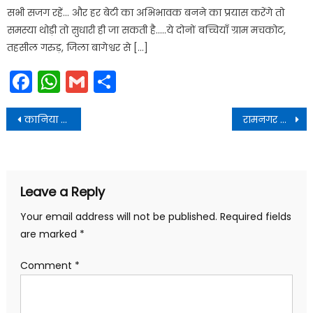
सभी सजग रहें… और हर बेटी का अभिभावक बनने का प्रयास करेंगे तो
समस्या थोड़ी तो सुधारी ही जा सकती है…..ये दोनों बच्चियाँ ग्राम मचकोट,
तहसील गरुड़, जिला बागेश्वर से […]
Facebook
WhatsApp
Gmail
Share
Post
कानिया रामनगर में विराट हिंदू सम्मेलन सफल !
रामनगर से देहरादून को मिल रही है ट्रेन ! अनिल बलूनी के प्रयास सफल !
navigation
Leave a Reply
Your email address will not be published.
Required fields
are marked
*
Comment
*