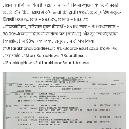
रोशन चर्चा में ला दिया है अक्षत गोपाल ने ! बिना ट्यूशन के घर में पढ़ाई
करके टॉप किया !साथ में टॉप छात्रों की सूची !#हाईस्कूल_परिणामकुल
विद्यार्थी 92.10%, छात्र – 88.03%, छात्राएं – 96.07%
#इंटरमीडिएट_परिणाम कुल विद्यार्थी– 85.11% छात्र – 81.93%छात्राएं –
88.09%#इंटरमीडिएट में गीतिका पंत (बागेश्वर) और सुशीला मेहंदीरेट्टा
(काशीपुर) ने 98% अंक लेकर संयुक्त रूप से टॉप किया।
#UttarakhandBoardResult #UKBoardResult2026 #रामनगर
#उत्तराखंड #AtomBombNews #BoardResult
#BreakingNews#uttarakhandBoard #news