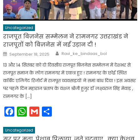
Uncategorized
राजपूत बिज़नेस सम्मेलन ने रामनगर उत्तराखंड ने
राजपूतों को बिज़नेस में नई उड़ान दी !
Author
Posted
Ravi_ke_bindaas_bol
September 18, 2025
on
13 और 14 सितंबर को दो दिवसीय राजपूत बिज़नेस सम्मेलन में देशभर से
राजपूत समाज के लोग रामनगर में एकत्र हुए ! रामनगर के छोई स्थित
कॉर्बेट एलिगेंट रिजोर्ट में राजपूत व्यवसाइयों ने समां बांध दिया ! इस अवसर
पर पहले दिन महाराज प्रताप के वंशज श्रीजी हुजुर डॉ लक्ष्यराज सिंह मेवाड़ ,
रामनगर के […]
Facebook
WhatsApp
Gmail
Share
Uncategorized
सर पर मूता, पेशाब पिलाया, जूते चटवाए… क्या केशव