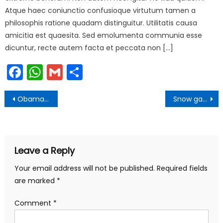
Atque haec coniunctio confusioque virtutum tamen a
philosophis ratione quadam distinguitur. Utilitatis causa
amicitia est quaesita. Sed emolumenta communia esse
dicuntur, recte autem facta et peccata non […]
Facebook
WhatsApp
Gmail
Share
Post
Obama press meet 2019
Snow game in Himalayas
navigation
Leave a Reply
Your email address will not be published.
Required fields
are marked
*
Comment
*