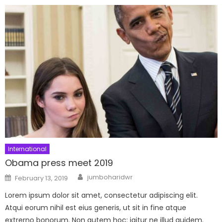
International
Obama press meet 2019
Author
Posted
jumboharidwr
February 13, 2019
on
Lorem ipsum dolor sit amet, consectetur adipiscing elit.
Atqui eorum nihil est eius generis, ut sit in fine atque
extrerno bonorum. Non autem hoc: igitur ne illud quidem.