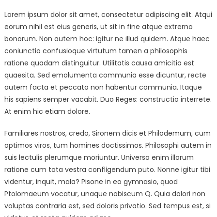
on
Lorem ipsum dolor sit amet, consectetur adipiscing elit. Atqui
eorum nihil est eius generis, ut sit in fine atque extrerno
bonorum. Non autem hoc: igitur ne illud quidem. Atque haec
coniunctio confusioque virtutum tamen a philosophis
ratione quadam distinguitur. Utilitatis causa amicitia est
quaesita. Sed emolumenta communia esse dicuntur, recte
autem facta et peccata non habentur communia. Itaque
his sapiens semper vacabit. Duo Reges: constructio interrete.
At enim hic etiam dolore.
Familiares nostros, credo, Sironem dicis et Philodemum, cum
optimos viros, tum homines doctissimos. Philosophi autem in
suis lectulis plerumque moriuntur. Universa enim illorum
ratione cum tota vestra confligendum puto. Nonne igitur tibi
videntur, inquit, mala? Pisone in eo gymnasio, quod
Ptolomaeum vocatur, unaque nobiscum Q. Quia dolori non
voluptas contraria est, sed doloris privatio. Sed tempus est, si