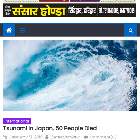
International
Tsunami In Japan, 50 People Died
Posted
Author
February 13, 2019
jumboharidwr
Comment(0)