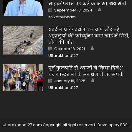
माइक्रोप्लान पर करें काम:स्वास्थ्य मंत्री
Author
Posted
September 13, 2024
on
shikarsubham
बदरीनाथ के दर्शन कर वाप लौट रहे
श्रद्धालुओं की फॉर्च्यूनर कार खाई में गिरी,
तीन की मौत
Author
Posted
October 18, 2021
on
Uttarakhand127
पूर्व कुलपति डॉ. ध्यानी ने किया दिनेश
चंद्र मास्टर जी के समर्थन में जनसंपर्क
Author
Posted
January 16, 2025
on
Uttarakhand127
Uttarakhand127.com Copyright all right reserved
|
Develop by
BDSI
.