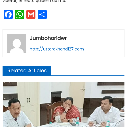
videtur, et recta quidem ad me.
Facebook
WhatsApp
Gmail
Share
Jumboharidwr
http://uttarakhand127.com
Related Articles