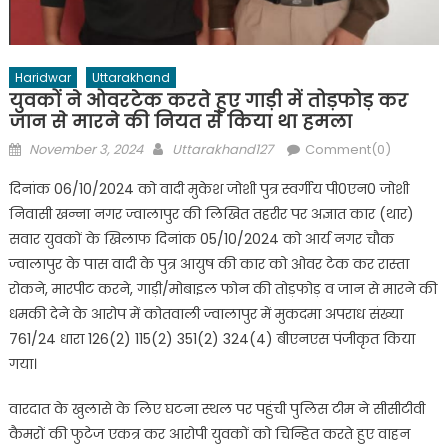
Haridwar
Uttarakhand
युवकों ने ओवरटेक करते हुए गाड़ी में तोड़फोड़ कर
जान से मारने की नियत से किया था हमला
Posted
Author
November 3, 2024
Uttarakhand127
Comment(0)
on
दिनांक 06/10/2024 को वादी मुकेश जोशी पुत्र स्वर्गीय पी0एन0 जोशी
निवासी खन्ना नगर ज्वालापुर की लिखित तहरीर पर अज्ञात कार (थार)
सवार युवकों के खिलाफ दिनांक 05/10/2024 को आर्य नगर चौक
ज्वालापुर के पास वादी के पुत्र आयुष की कार को ओवर टेक कर रास्ता
रोकने, मारपीट करने, गाड़ी/मोबाइल फोन की तोड़फोड़ व जान से मारने की
धमकी देने के आरोप में कोतवाली ज्वालापुर में मुकदमा अपराध संख्या
761/24 धारा 126(2) 115(2) 351(2) 324(4) बीएनएस पंजीकृत किया
गया।
वारदात के खुलासे के लिए घटना स्थल पर पहुंची पुलिस टीम ने सीसीटीवी
कैमरों की फुटेज एकत्र कर आरोपी युवकों को चिन्हित करते हुए वाहन