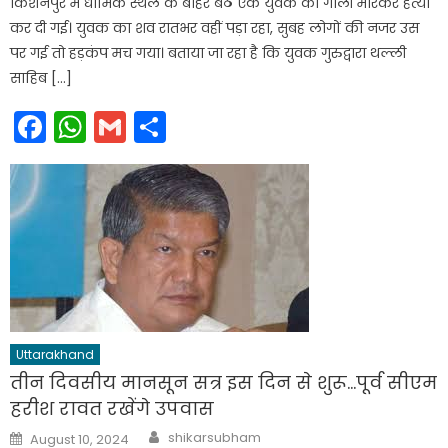
किशनपुर में धार्मिक स्थल के बाहर बैठे एक युवक की गोली मारकर हत्या
कर दी गई। युवक का शव रातभर वहीं पड़ा रहा, सुबह लोगों की नजर उस
पर गई तो हड़कंप मच गया। बताया जा रहा है कि युवक गुरुद्वारा थल्ली
साहिब […]
Facebook
WhatsApp
Gmail
Share
Uttarakhand
तीन दिवसीय मानसून सत्र इस दिन से शुरू…पूर्व सीएम
हरीश रावत रखेंगे उपवास
Author
Posted
shikarsubham
August 10, 2024
on