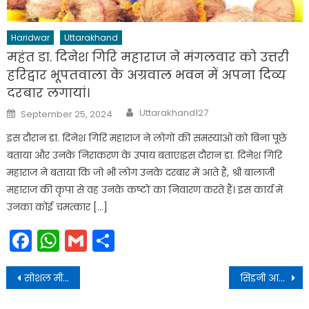
Haridwar
Uttarakhand
महंत डा. दिनेश गिरि महाराज ने मंगलवार को उत्तरी
हरिद्वार भूपतवाला के अग्रवाल भवन में अपना दिव्य
दरबार लगायां।
Author
Posted
Uttarakhand127
September 25, 2024
on
इस दौरान डा. दिनेश गिरि महाराज ने लोगों की समस्याओं को बिना पूछे
बताया और उनके निराकरण के उपाय बताए।इस दौरान डा. दिनेश गिरि
महाराज ने बताया कि जो भी लोग उनके दरबार में आते हैं, श्री बालाजी
महाराज की कृपा से वह उनके कष्टों का निवारण करते हैं। इस कार्य में
उनका कोई चमत्कार […]
Facebook
WhatsApp
Gmail
Share
Post
सोशल मीडिया पर तंमचा लहराना पडा भारी
सिडनी आस्ट्रेलिया में होने वाले 67 वें राष्ट्रमंडलीय संसदीय सम्मेलन में सांसद राज्य सभा डा. नरेश बंसल भारत का प्रतिनिधित्व करेंगे।
navigation