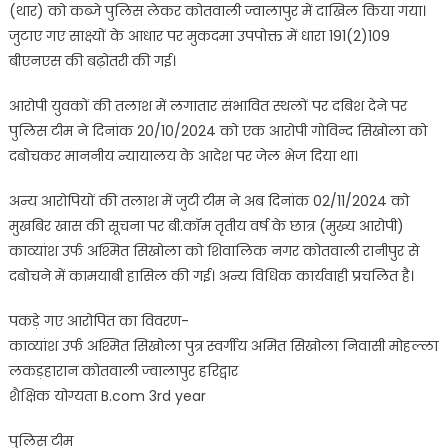
(थार) को कब्जे पुलिस लेकर कोतवाली ज्वालापुर में दाखिल किया गया।
जुटाए गए साक्ष्यों के आधार पर मुकदमा उपपोक्त में धारा 191(2)109
बीएनएस की बढ़ोतरी की गई।
आरोपी युवकों की तलाश में लगातार संभावित स्थलों पर दबिश देने पर
पुलिस टीम ने दिनांक 20/10/2024 को एक आरोपी गोविन्द सिखोला को
दबोचकर माननीय न्यायालय के आदेश पर जेल भेज दिया था।
अन्य आरोपियों की तलाश में जुटी टीम ने अब दिनांक 02/11/2024 को
मुखबिर खास की सूचना पर बी.कॉम तृतीय वर्ष के छात्र (मुख्य आरोपी)
काव्यांश उर्फ अश्मित सिखोला को शिवालिक नगर कोतवाली रानीपुर से
दबोचने में कामयाबी हासिल की गई। अन्य विधिक कार्यवाही प्रचलित है।
पकड़े गए आरोपित का विवरण-
काव्यांश उर्फ अश्मित सिखोला पुत्र स्वर्गीय अमित सिखोला निवासी मोहल्ला
लकड़हारान कोतवाली ज्वालापुर हरिद्वार
शैक्षिक योग्यता B.com 3rd year
पुलिस टीम