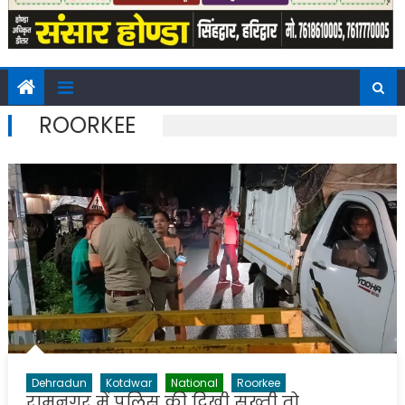
ROORKEE
Dehradun
Kotdwar
National
Roorkee
रामनगर में पुलिस की दिखी सख्ती तो …