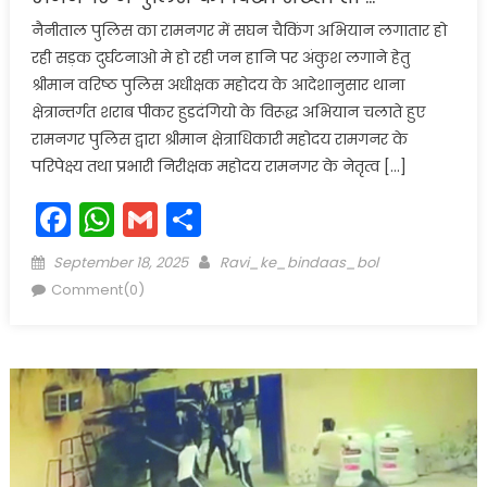
नैनीताल पुलिस का रामनगर में सघन चैकिंग अभियान लगातार हो
रही सड़क दुर्घटनाओ मे हो रही जन हानि पर अंकुश लगाने हेतु
श्रीमान वरिष्ठ पुलिस अधीक्षक महोदय के आदेशानुसार थाना
क्षेत्रान्तर्गत शराब पीकर हुडदंगियो के विरूद्ध अभियान चलाते हुए
रामनगर पुलिस द्वारा श्रीमान क्षेत्राधिकारी महोदय रामगनर के
परिपेक्ष्य तथा प्रभारी निरीक्षक महोदय रामनगर के नेतृत्व […]
Facebook
WhatsApp
Gmail
Share
Posted
Author
September 18, 2025
Ravi_ke_bindaas_bol
on
Comment(0)