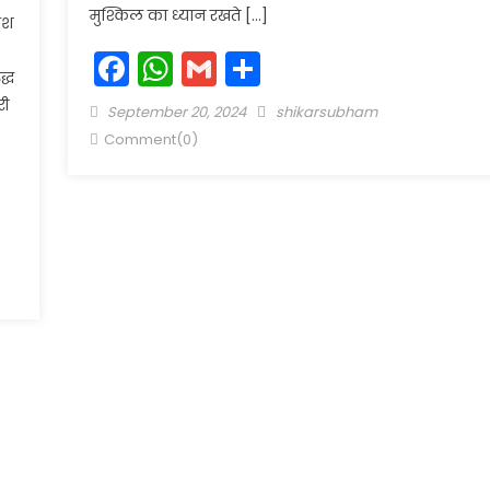
मुश्किल का ध्यान रखते […]
ुश
Facebook
WhatsApp
Gmail
Share
द्ध
री
Posted
Author
September 20, 2024
shikarsubham
on
Comment(0)