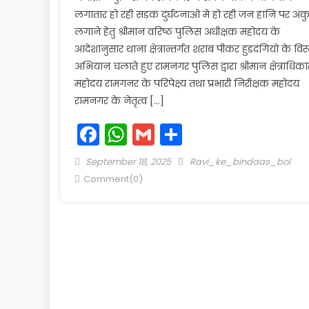
लगातार हो रही सड़क दुर्घटनाओ मे हो रही जन हानि पर अंक
लगाने हेतु श्रीमान वरिष्ठ पुलिस अधीक्षक महोदय के
आदेशानुसार थाना क्षेत्रान्तर्गत शराब पीकर हुडदंगियो के विरू
अभियान चलाते हुए रामनगर पुलिस द्वारा श्रीमान क्षेत्राधिका
महोदय रामगनर के परिपेक्ष्य तथा प्रभारी निरीक्षक महोदय
रामनगर के नेतृत्व […]
Facebook
WhatsApp
Gmail
Share
Posted
Author
September 18, 2025
Ravi_ke_bindaas_bol
on
Comment(0)