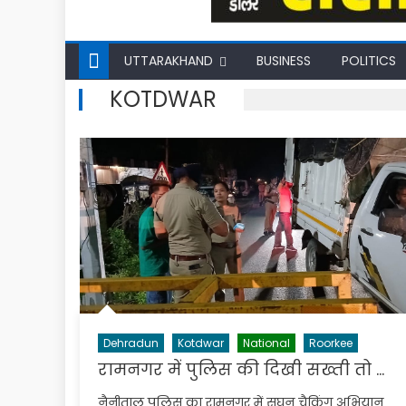
UTTARAKHAND
BUSINESS
POLITICS
KOTDWAR
Dehradun
Kotdwar
National
Roorkee
रामनगर में पुलिस की दिखी सख्ती तो …
नैनीताल पुलिस का रामनगर में सघन चैकिंग अभियान