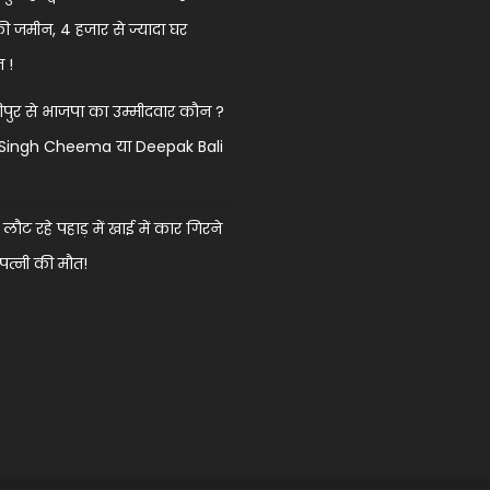
की जमीन, 4 हजार से ज्यादा घर
त !
ुर से भाजपा का उम्मीदवार कौन ?
k Singh Cheema या Deepak Bali
 लौट रहे पहाड़ में खाई में कार गिरने
 पत्नी की मौत!