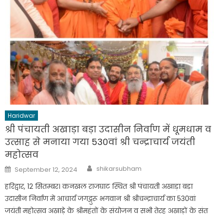
Haridwar
श्री पंचायती अखाड़ा बड़ा उदासीन निर्वाण में धूमधाम व
उत्साह से मनाया गया 530वां श्री चन्द्राचार्य जयंती
महोत्सव
Author
Posted
shikarsubham
September 12, 2024
on
हरिद्वार, 12 सितम्बर। कनखल राजघाट स्थित श्री पंचायती अखाड़ा बड़ा
उदासीन निर्वाण में आचार्य जगद्गुरू भगवान श्री श्रीचन्द्राचार्य का 530वां
जयंती महोत्सव अखाड़े के श्रीमहंतों के संयोजन व सभी तेरह अखाड़ों के संत