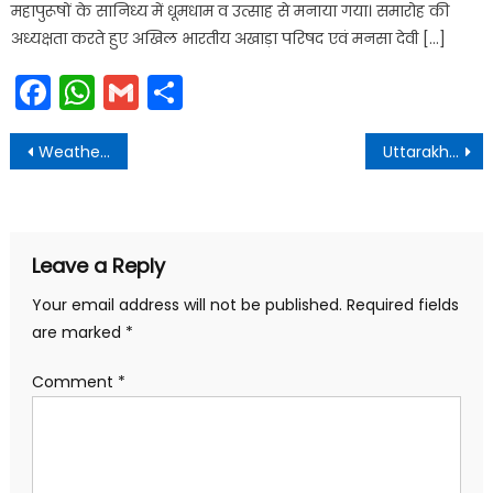
महापुरूषों के सानिध्य में धूमधाम व उत्साह से मनाया गया। समारोह की
अध्यक्षता करते हुए अखिल भारतीय अखाड़ा परिषद एवं मनसा देवी […]
Facebook
WhatsApp
Gmail
Share
Post
Weather Alert: मौसम विभाग ने इन जिलों में हल्की बारिश होने जताई संभावना…..
Uttarakhand: सीएम ने 15 अक्टूबर तक गड्ढ़ा मुक्त सड़क बनाने के दिए निर्देश
navigation
Leave a Reply
Your email address will not be published.
Required fields
are marked
*
Comment
*