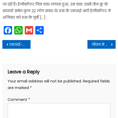
जा रही है। हेलीकॉप्टर जिस वक्त लापता हुआ, उस वक्त उसमें तीन क्रू के
सदस्यों समेत कुल 22 लोग सवार थे। रूस के एमआई-8टी हेलीकॉप्टर ने
शनिवार को रूस के पूर्वी […]
Facebook
WhatsApp
Gmail
Share
Post
एमआई-8टी हेलीकॉप्टर लापता, 22 लोग हैं सवार
जीवन में पौष्टिक भोजन का विशेष महत्व-बंशीधर तिवार
navigation
Leave a Reply
Your email address will not be published.
Required fields
are marked
*
Comment
*