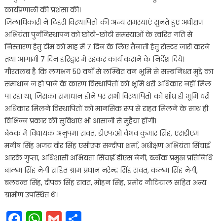
कार्यप्रणाली की प्रशंसा की।
जिलाधिकारी ने टिहरी विस्थापितों की अन्य समस्याएं सुनते हुए अधीक्षण
अभियंता पुर्ननिस्थापन को छोटी-छोटी समस्याओं के त्वरित गति से
निस्तारण हेतु टीम को माह में 7 दिन के लिए तैनाती हेतु रोस्टर जारी करने
तथा आगामी 7 दिन हरिद्वार में रहकर कार्य कराने के निर्देश दिये।
गौरतलब है कि लगभग 50 वर्षों से लम्बित वन भूमि से सम्बनिधत मुद्दे का
समाधान न हो पाने के कारण विस्थापितों को भूमि धरी अधिकार नहीं मिल
पा रहा था, जिसका समाधान होने पर सभी विस्थापितों को शीघ्र ही भूमि धरी
अधिकार मिलने विस्थापितों को मानसिक रूप से राहत मिलने के साथ ही
विभिन्न प्रकार की सुविधाएं भी आसानी से मुहैया होंगी।
बैठक में विधायक अनुपमा रावत, डीएफओ वैभव कुमार सिंह, एसडीएम
मनीष सिंह अजय वीर सिंह एसीएफ सन्दीपा शर्मा, अधीक्षण अभियंता सिंचाई
आरके गुप्ता, अधिशासी अभियंता सिंचाई डीएस नेगी, ब्लॉक प्रमुख प्रतिनिधि
बालम सिंह नेगी सहित ग्राम प्रधान नरेन्द्र सिंह रावत, कलम सिंह नेगी,
बलवन्त सिंह, दीपक सिंह रावत, मोहन सिंह, प्रमोद नौटियाल सहित अन्य
ग्रामीण उपस्थित थे।
Facebook
WhatsApp
Gmail
Share