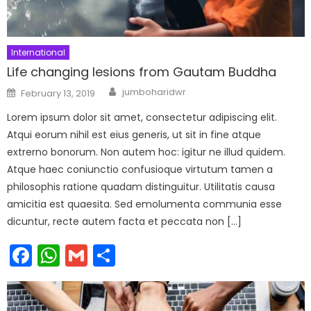
International
Life changing lesions from Gautam Buddha
Author
Posted
jumboharidwr
February 13, 2019
on
Lorem ipsum dolor sit amet, consectetur adipiscing elit.
Atqui eorum nihil est eius generis, ut sit in fine atque
extrerno bonorum. Non autem hoc: igitur ne illud quidem.
Atque haec coniunctio confusioque virtutum tamen a
philosophis ratione quadam distinguitur. Utilitatis causa
amicitia est quaesita. Sed emolumenta communia esse
dicuntur, recte autem facta et peccata non […]
Facebook
WhatsApp
Gmail
Share