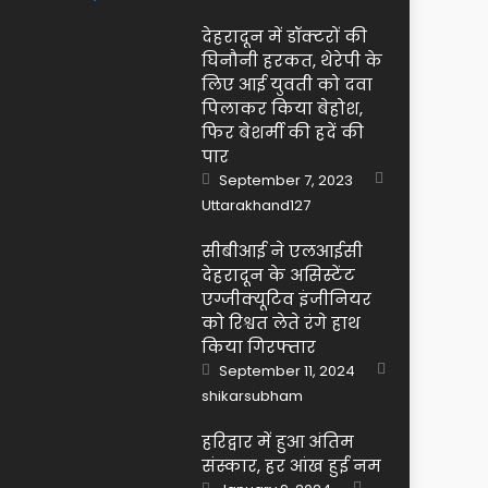
देहरादून में डॉक्टरों की
घिनौनी हरकत, थेरेपी के
लिए आई युवती को दवा
पिलाकर किया बेहोश,
फिर बेशर्मी की हदें की
पार
Posted
September 7, 2023
on
Author
Uttarakhand127
सीबीआई ने एलआईसी
देहरादून के असिस्टेंट
एग्जीक्यूटिव इंजीनियर
को रिश्वत लेते रंगे हाथ
किया गिरफ्तार
Posted
September 11, 2024
on
Author
shikarsubham
हरिद्वार में हुआ अंतिम
संस्कार, हर आंख हुई नम
Author
Posted