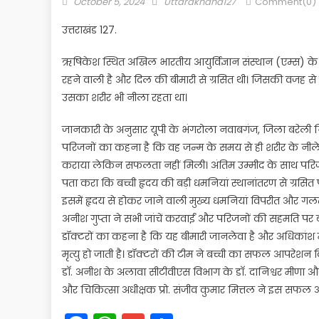
Posted
Author
October 5, 2024
Uttarakhand127
Comment(0)
on
उत्तराखंड 127.
ऋषिकेश स्थित अखिल भारतीय आयुर्विज्ञान संस्थान (एम्स) के 
रहने वाली है और दिल की बीमारी से ग्रसित थी। जिसकी वजह से
उसका शरीर भी नीला रहता था।
जानकारी के अनुसार यूपी के भंगरोला नवाबगंज, जिला बरेली निव
परिजनों का कहना है कि वह जन्म के समय से ही शरीर के नीले र
कराया लेकिन सफलता नहीं मिली। अंतिम उम्मीद के साथ परिजन ब
पता करा कि बच्ची हृदय की बड़ी धमनियां स्थानांतरण से ग्रसि
इसमें हृदय से होकर जाने वाली मुख्य धमनियां विपरीत और गलत स
अनीश गुप्ता ने सभी जांचें करवाईं और परिजनों की सहमति पर ब
डॉक्टरों का कहना है कि यह बीमारी जानलेवा है और अधिकांश मा
मृत्यु हो जाती है। डॉक्टरों की टीम ने बच्ची का सफल आपरेशन क
डाॅ. अनीश के अलावा सीटीवीएस विभाग के डाॅ. दानिश्वर मीणा और 
और चिकित्सा अधीक्षक प्रो. संजीव कुमार मित्तल ने इस सफल