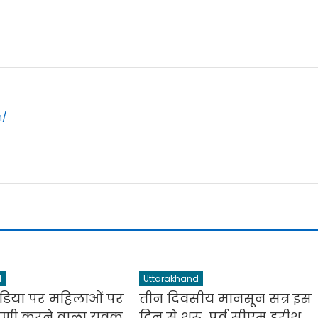
m/
d
Uttarakhand
िया पर महिलाओं पर
तीन दिवसीय मानसून सत्र इस
्पणी करने वाला युवक
दिन से शुरू…पूर्व सीएम हरीश