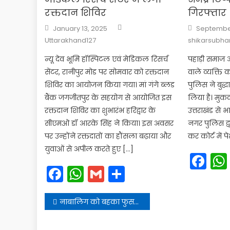
रक्तदान शिविर
गिरफ्तार
Author
Posted
Posted
January 13, 2025
September
on
on
Uttarakhand127
shikarsubh
न्यू देव भूमि हॉस्पिटल एवं मेडिकल रिसर्च
पहाड़ी समाज 
सेंटर, रानीपुर मोड पर सोमवार को रक्तदान
वाले व्यक्ति 
शिविर का आयोजन किया गया। मां गंगे ब्लड
पुलिस ने बुद्
बैंक जगजीतपुर के सहयोग से आयोजित इस
लिया है। मुकद
रक्तदान शिविर का शुभारंभ हरिद्वार के
उत्तराखंड से भ
सीएमओ डॉ आरके सिंह ने किया। इस अवसर
नगर पुलिस द्
पर उन्होंने रक्तदातों का हौंसला बढ़ाया और
कर कोर्ट में 
युवाओं से अपील करते हुए […]
Fa
Facebook
WhatsApp
Gmail
Share
Post
नाबालिग को बहका फुसलाकर ले जाने वाला गिरफ्तार
navigation