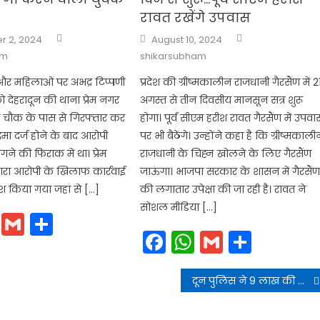
रावत रखेंगे उपवास
Author
Author
Posted
 2, 2024
August 10, 2024
on
am
shikarsubham
और महिलाओं पर अभद्र टिप्पणी
प्रदेश की ग्रीष्मकालीन राजधानी गैरसैंण में 2
को देहरादून की थाना प्रेम नगर
अगस्त से तीन दिवसीय मानसून सत्र शुरू
धा चौक के पास से गिरफ्तार कर
होगा। पूर्व सीएम हरीश रावत गैरसैंण में उपवा
मा दर्ज होने के बाद आरोपी
पर भी बैठेंगे। उन्होंने कहा है कि ग्रीष्मकाली
ागने की फिराक में था। प्रेम
राजधानी के चिह्न खोलने के लिए गैरसैंण
वारा आरोपी के खिलाफ कार्रवाई
जाऊंगा। भाजपा सरकार के शासन में गैरसैं
पेश किया गया जहां से […]
की लगातार उपेक्षा की जा रही है। रावत ने
सोशल मीडिया […]
cebook
WhatsApp
Gmail
Share
Facebook
WhatsApp
Gmail
Share
दून पुलिस ने 9 लाख की स्मैक के साथ पकड़ा ड्रग पैडलर