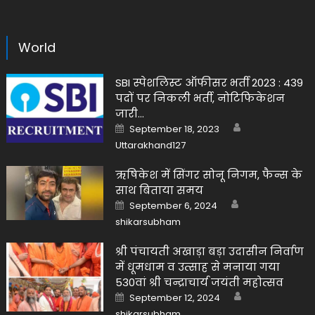
World
SBI स्पेशलिस्ट ऑफीसर भर्ती 2023 : 439
पदों पर निकली भर्ती, नोटिफिकेशन
जारी…
Author
Posted
September 18, 2023
on
Uttarakhand127
ऋषिकेश में सिंगर सोनू निगम, फैन्स के
साथ बिताया समय
Author
Posted
September 6, 2024
on
shikarsubham
श्री पंचायती अखाड़ा बड़ा उदासीन निर्वाण
में धूमधाम व उत्साह से मनाया गया
530वां श्री चन्द्राचार्य जयंती महोत्सव
Author
Posted
September 12, 2024
on
shikarsubham