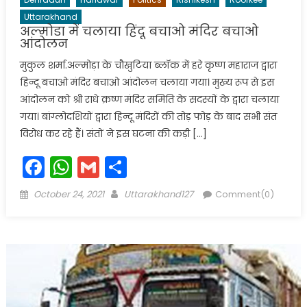
Uttarakhand
अल्मोडा में चलाया हिंदू बचाओ मंदिर बचाओ
आंदोलन
मुकुल शर्मा.अल्मोड़ा के चौखुटिया ब्लॉक में हरे कृष्ण महाराज द्वारा
हिन्दू बचाओ मंदिर बचाओ आंदोलन चलाया गया। मुख्य रूप से इस
आंदोलन को श्री राधे क्रष्ण मंदिर समिति के सदस्यों के द्वारा चलाया
गया। बांग्लोदशियों द्वारा हिन्दू मंदिरों की तोड़ फोड़ के बाद सभी संत
विरोध कर रहे हैं। संतों ने इस घटना की कड़ी […]
Facebook
WhatsApp
Gmail
Share
Posted
Author
October 24, 2021
Uttarakhand127
Comment(0)
on