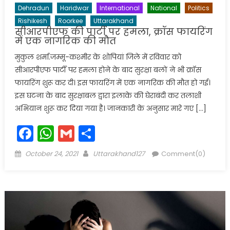
Dehradun
Haridwar
International
National
Politics
Rishikesh
Roorkee
Uttarakhand
सीआरपीएफ की पार्टी पर हमला, क्रॉस फायरिंग
में एक नागरिक की मौत
मुकुल शर्मा.जम्मू-कश्मीर के शोपियां जिले में रविवार को
सीआरपीएफ पार्टी पर हमला होने के बाद सुरक्षा बलों ने भी क्रॉस
फायरिंग शुरू कर दी। इस फायरिंग में एक नागरिक की मौत हो गई।
इस घटना के बाद सुरक्षाबल द्वारा इलाके की घेराबंदी कर तलाशी
अभियान शुरू कर दिया गया है। जानकारी के अनुसार मारे गए […]
Facebook
WhatsApp
Gmail
Share
Posted
Author
October 24, 2021
Uttarakhand127
Comment(0)
on