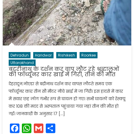
Dehradun
Haridwar
Rishikesh
Roorkee
Uttarakhand
बदरीनाथ के दर्शन कर वाप लौट रहे श्रद्धालुओं
की फॉर्च्यूनर कार खाई में गिरी, तीन की मौत
देहरादून.नोएडा से बद्रीनाथ दर्शन कर वापस लौटते समय एक
फॉर्च्यूनर कार तीन सौ मीटर नीचे खाई में जा गिरी। इस हादसे में कार
में सवार छह लोग गंभीर रूप से घायल हो गए। सभी घायलों को रेस्क्यू
कर 108 की मदद से अस्पताल पहुंचाया गया जहां तीन की मौत हो
गई। जानकारी के अनुसार 17 […]
Facebook
WhatsApp
Gmail
Share