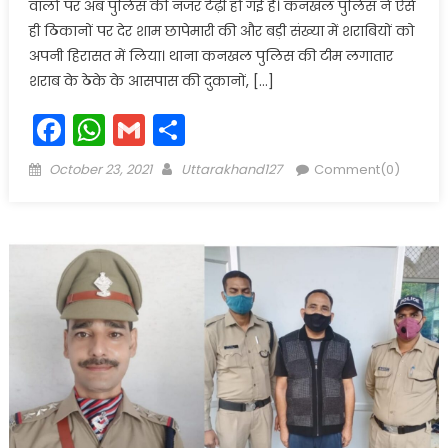
वालों पर अब पुलिस की नजर टेढ़ी हो गई है। कनखल पुलिस ने ऐसे
ही ठिकानों पर देर शाम छापेमारी की और बड़ी संख्या में शराबियों को ​
अपनी हिरासत में लिया। थाना कनखल पुलिस की टीम लगातार
शराब के ठेके के आसपास की दुकानों, […]
Facebook
WhatsApp
Gmail
Share
Posted
Author
October 23, 2021
Uttarakhand127
Comment(0)
on