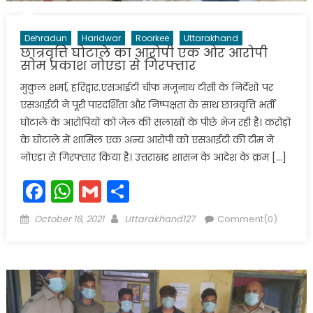
Dehradun
Haridwar
Roorkee
Uttarakhand
छात्रवृत्ति घोटाले का आरोपी एक ओर आरोपी
सोम प्रकाश नोएडा से गिरफ्तार
मुकुल शर्मा, हरिद्वार.एसआईटी चीफ मंजूनाथ टीसी के निर्देशों पर
एसआईटी ने पूरी पारदर्शिता और निष्पक्षता के साथ छात्रवृत्ति भर्ती
घोटाले के आरोपियों को जेल की सलाखों के पीछे भेज रही है। करोड़ों
के घोटाले में शामिल एक अन्य आरोपी को एसआईटी की टीम ने
नोएडा से गिरफ्तार किया है। उत्तराखंड शासन के आदेश के क्रम […]
Facebook
WhatsApp
Gmail
Share
Posted
Author
October 18, 2021
Uttarakhand127
Comment(0)
on