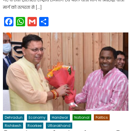
गए थे तथा क्षतिग्रस्त राष्ट्रीय राजमार्ग एवं पैदल यात्रा मार्ग में अवरुद्ध यात्रा
मार्ग को तत्परता से […]
Facebook
WhatsApp
Gmail
Share
Dehradun
Economy
Haridwar
National
Politics
Rishikesh
Roorkee
Uttarakhand