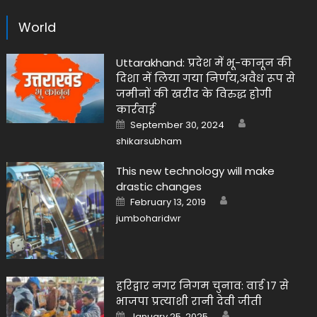
World
Uttarakhand: प्रदेश में भू-कानून की
दिशा में लिया गया निर्णय,अवैध रूप से
जमीनों की खरीद के विरुद्ध होगी
कार्रवाई
Author
Posted
September 30, 2024
on
shikarsubham
This new technology will make
drastic changes
Author
Posted
February 13, 2019
on
jumboharidwr
हरिद्वार नगर निगम चुनाव: वार्ड 17 से
भाजपा प्रत्याशी रानी देवी जीती
Author
Posted
January 25, 2025