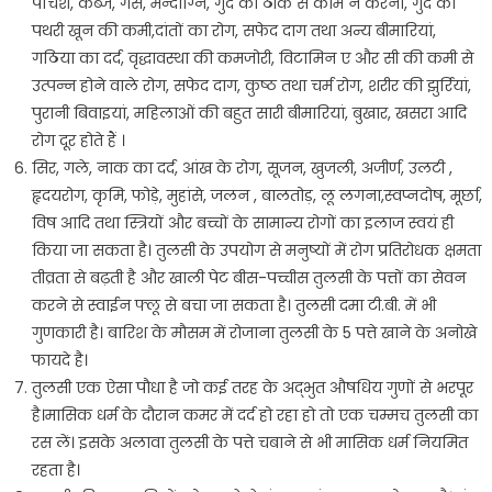
पेचिश, कब्ज, गैस, मन्दाग्नि, गुर्दे का ठीक से काम न करना, गुर्दे की
पथरी खून की कमी,दांतों का रोग, सफेद दाग तथा अन्य बीमारियां,
गठिया का दर्द, वृद्धावस्था की कमजोरी, विटामिन ए और सी की कमी से
उत्पन्न होने वाले रोग, सफेद दाग, कुष्ठ तथा चर्म रोग, शरीर की झुर्रियां,
पुरानी बिवाइयां, महिलाओं की बहुत सारी बीमारियां, बुखार, खसरा आदि
रोग दूर होते हैं ।
सिर, गले, नाक का दर्द, आंख के रोग, सूजन, खुजली, अजीर्ण, उलटी ,
हृदयरोग, कृमि, फोड़े, मुहांसे, जलन , बालतोड़, लू लगना,स्वप्नदोष, मूर्छा,
विष आदि तथा स्त्रियों और बच्चों के सामान्य रोगों का इलाज स्वयं ही
किया जा सकता है। तुलसी के उपयोग से मनुष्यों में रोग प्रतिरोधक क्षमता
तीव्रता से बढ़ती है और खाली पेट बीस-पच्चीस तुलसी के पत्तों का सेवन
करने से स्वाईन फ्लू से बचा जा सकता है। तुलसी दमा टी.बी. में भी
गुणकारी है। बारिश के मौसम में रोजाना तुलसी के 5 पत्ते खाने के अनोखे
फायदे है।
तुलसी एक ऐसा पौधा है जो कई तरह के अद्भुत औषधिय गुणों से भरपूर
है।मासिक धर्म के दौरान कमर में दर्द हो रहा हो तो एक चम्मच तुलसी का
रस लें। इसके अलावा तुलसी के पत्ते चबाने से भी मासिक धर्म नियमित
रहता है।