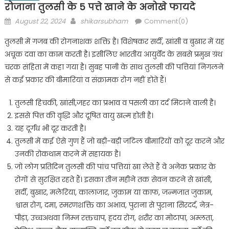
रोजाना तुलसी के 5 पत्ते खाने के अनोखे फायदे
Posted
Author
August 22, 2024
shikarsubham
Comment(0)
on
तुलसी में गजब की रोगनाशक शक्ति है। विशेषकर सर्दी, खांसी व बुखार में यह
अचूक दवा का काम करती है। इसीलिए भारतीय आयुर्वेद के सबसे प्रमुख ग्रंथ
चरक संहिता में कहा गया है। सुबह पानी के साथ तुलसी की पत्तियां निगलने
से कई प्रकार की बीमारियां व संक्रामक रोग नहीं होते हैं।
तुलसी हिचकी, खांसी,जहर का प्रभाव व पसली का दर्द मिटाने वाली है।
इससे पित्त की वृद्धि और दूषित वायु खत्म होती है।
यह दूर्गंध भी दूर करती है।
तुलसी में कई ऐसे गुण हैं जो बड़ी-बड़ी जटिल बीमारियों को दूर करने और
उनकी रोकथाम करने में सहायक है।
जो लोग प्रतिदिन तुलसी की पांच पत्तियां खा लेते हैं वे अनेक प्रकार के
रोगों से सुरक्षित रहते हैं। इसका तीन महीने तक सेवन करने से खांसी,
सर्दी, बुखार, मलेरिया, कालाजार, जुकाम या काफ, जन्मजात जुकाम,
श्वास रोग, दमा, स्मरणशक्ति का अभाव, पुराना से पुराना सिरदर्द, नेत्र-
पीड़ा, उच्चअथवा निम्न रक्तचाप, ह्रदय रोग, शरीर का मोटापा, अम्लता,