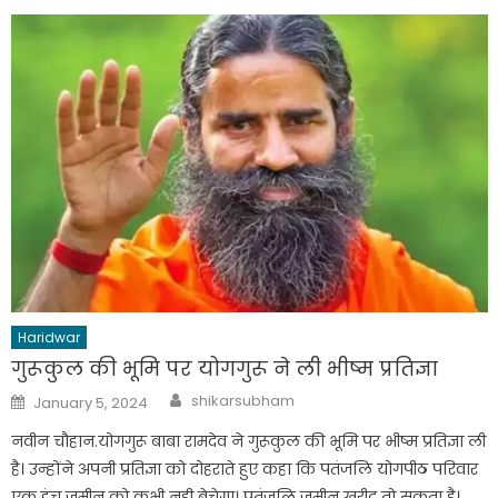
Haridwar
गुरूकुल की भूमि पर योगगुरू ने ली भीष्म प्रतिज्ञा
Author
Posted
shikarsubham
January 5, 2024
on
नवीन चौहान.योगगुरू बाबा रामदेव ने गुरूकुल की भूमि पर भीष्म प्रतिज्ञा ली
है। उन्होंने अपनी प्रतिज्ञा को दोहराते हुए कहा कि पतंजलि योगपीठ परिवार
एक इंच जमीन को कभी नही बेचेगा। पतंजलि जमीन खरीद तो सकता है।