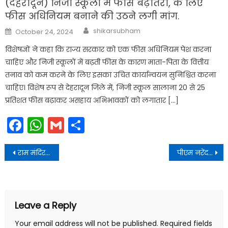
(देहरादून) निजी स्कूलों में फीस बढ़ोतरी, के लिए
फीस अधिनियम बनाने की उठने लगी मांग.
Author
Posted
shikarsubham
October 24, 2024
on
विशेषज्ञों ने कहा कि राज्य सरकार को एक फीस अधिनियम पेश करना
चाहिए और निजी स्कूलों में बढ़ती फीस के कारण माता-पिता के वित्तीय
तनाव को कम करने के लिए इसका उचित कार्यान्वयन सुनिश्चित करना
चाहिए। विशेष रूप से देहरादून जिले में, निजी स्कूल सालाना 20 से 25
प्रतिशत फीस बढ़ाकर असहाय अभिभावकों को लगातार […]
Facebook
WhatsApp
Gmail
Share
Post
राम मंदिर का 85 फीसदी काम पूरा, शिखर बनाने के लिए यहां से पहुंचेंगे कारीगर
पीएम नरेंद मोदी के ड्रीम प्रोजेक्ट सोलर सैल पर डीएवी देहरादून में विज्ञान प्रदर्शनी का सफल आयोजन
navigation
Leave a Reply
Your email address will not be published.
Required fields